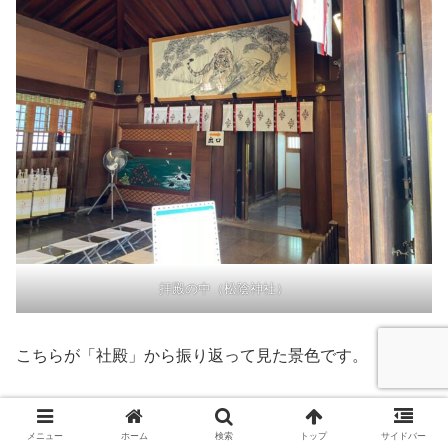
拝殿の中（松陰神社）
こちらが「社殿」から振り返って見た景色です。
メニュー
ホーム
検索
トップ
サイドバー