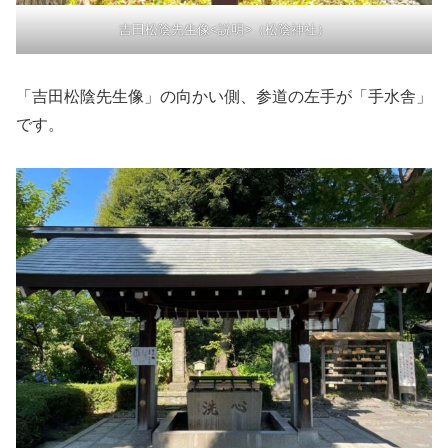
吉田松陰先生像<説明>（松陰神社）
「吉田松陰先生像」の向かい側、参道の左手が「手水舎」
です。