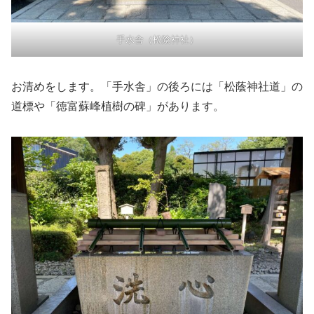
手水舎（松陰神社）
お清めをします。「手水舎」の後ろには「松蔭神社道」の
道標や「徳富蘇峰植樹の碑」があります。