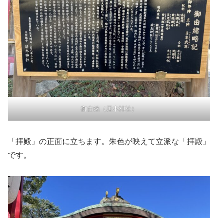
御由緒（居木神社）
「拝殿」の正面に立ちます。朱色が映えて立派な「拝殿」
です。