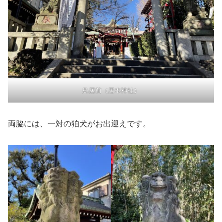
鳥居前（居木神社）
両脇には、一対の狛犬がお出迎えです。