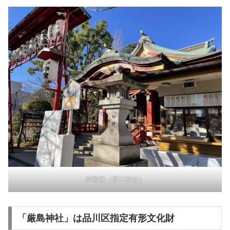
拝殿②（居木神社）
「厳島神社」は品川区指定有形文化財