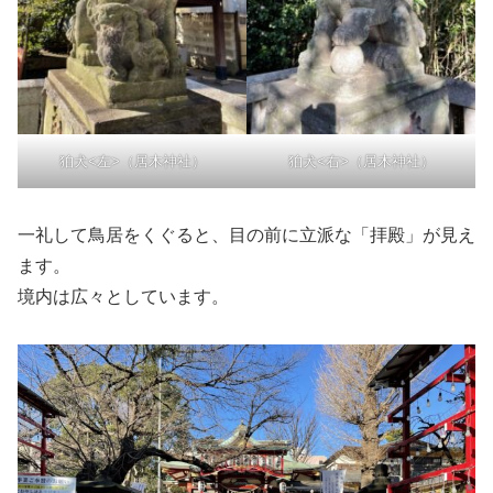
狛犬<左>（居木神社）
狛犬<右>（居木神社）
一礼して鳥居をくぐると、目の前に立派な「拝殿」が見え
ます。
境内は広々としています。