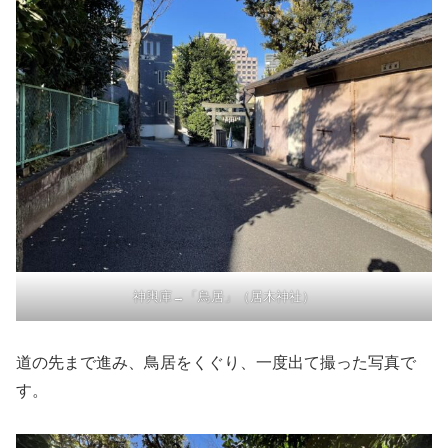
神輿庫→「鳥居」（居木神社）
道の先まで進み、鳥居をくぐり、一度出て撮った写真で
す。