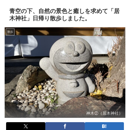
青空の下、自然の景色と癒しを求めて「居
木神社」日帰り散歩しました。
散歩
神木②（居木神社）