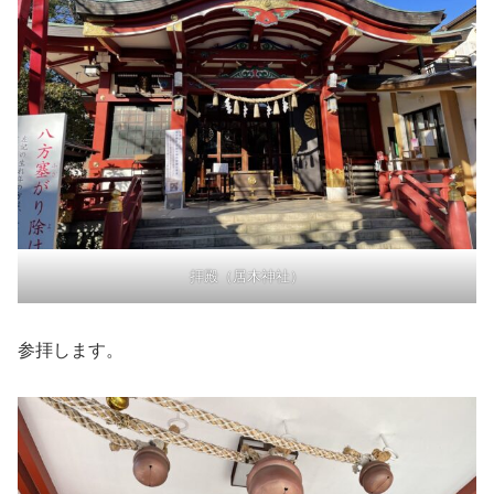
拝殿（居木神社）
参拝します。