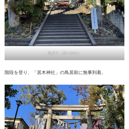
鳥居下（居木神社）
階段を登り、「居木神社」の鳥居前に無事到着。