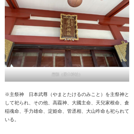
扁額（居木神社）
※主祭神 日本武尊（やまとたけるのみこと）を主祭神と
して祀られ、その他、高龗神、大國主命、天兒家根命、倉
稲魂命、手力雄命、淀姫命、管丞相、大山咋命も祀られて
いる。