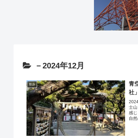
－2024年12月
青
散歩
社
20
士山
感じ
自然