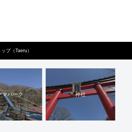
ップ（Taeru）
ーマパーク
神社