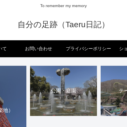
To remember my memory
自分の足跡（Taeru日記）
いて
お問い合わせ
プライバシーポリシー
ショ
公園・庭園
テ
楽地）