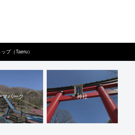
ップ（Taeru）
ーマパーク
神社