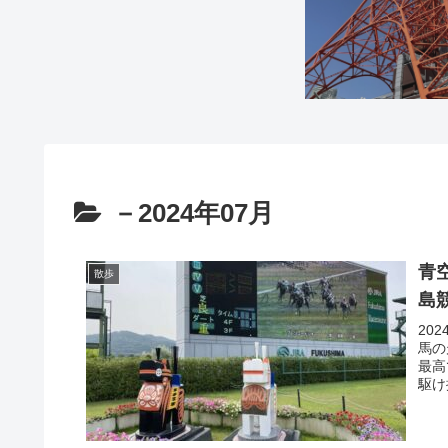
－2024年07月
青
散歩
島
20
馬の
最高
駆け