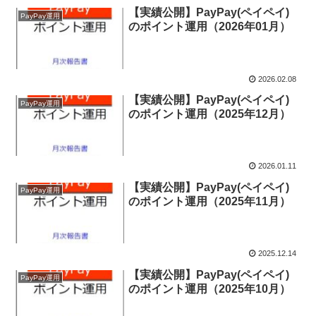
【実績公開】PayPay(ペイペイ)
PayPay運用
のポイント運用（2026年01月）
2026.02.08
【実績公開】PayPay(ペイペイ)
PayPay運用
のポイント運用（2025年12月）
2026.01.11
【実績公開】PayPay(ペイペイ)
PayPay運用
のポイント運用（2025年11月）
2025.12.14
【実績公開】PayPay(ペイペイ)
PayPay運用
のポイント運用（2025年10月）