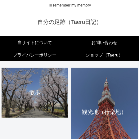
To remember my memory
自分の足跡（Taeru日記）
当サイトについて
お問い合わせ
プライバシーポリシー
ショップ（Taeru）
散歩
観光地（行楽地）