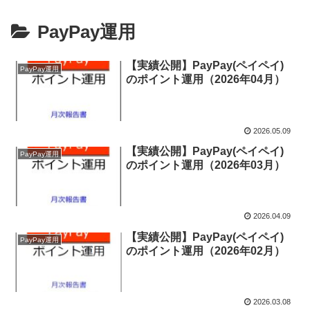
PayPay運用
【実績公開】PayPay(ペイペイ)
PayPay運用
のポイント運用（2026年04月）
2026.05.09
【実績公開】PayPay(ペイペイ)
PayPay運用
のポイント運用（2026年03月）
2026.04.09
【実績公開】PayPay(ペイペイ)
PayPay運用
のポイント運用（2026年02月）
2026.03.08