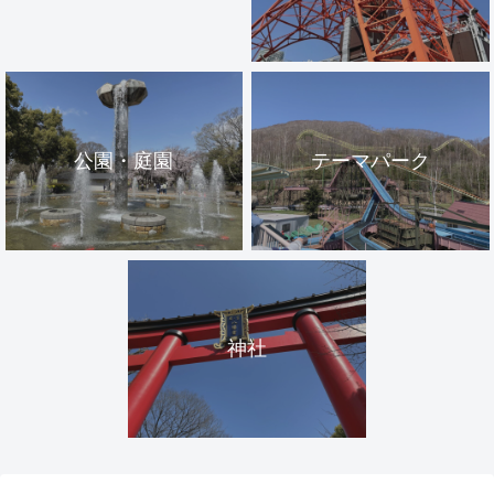
公園・庭園
テーマパーク
神社