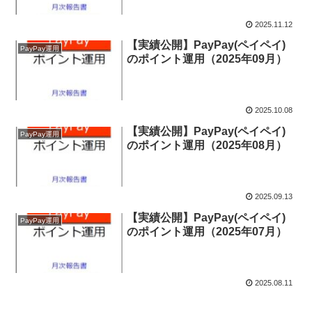
2025.11.12
【実績公開】PayPay(ペイペイ)
PayPay運用
のポイント運用（2025年09月）
2025.10.08
【実績公開】PayPay(ペイペイ)
PayPay運用
のポイント運用（2025年08月）
2025.09.13
【実績公開】PayPay(ペイペイ)
PayPay運用
のポイント運用（2025年07月）
2025.08.11