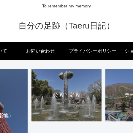
To remember my memory
自分の足跡（Taeru日記）
いて
お問い合わせ
プライバシーポリシー
ショ
公園・庭園
テ
楽地）