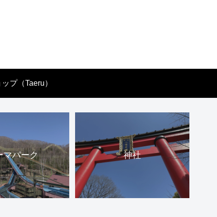
ップ（Taeru）
ーマパーク
神社