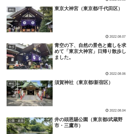
東京大神宮（東京都/千代田区）
神社
2022.08.07
青空の下、自然の景色と癒しを求
散歩
めて「東京大神宮」日帰り散歩し
ました。
2022.08.06
須賀神社（東京都/新宿区）
神社
2022.08.04
井の頭恩賜公園（東京都/武蔵野
公園・庭園
市・三鷹市）