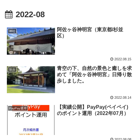
2022-08
阿佐ヶ谷神明宮（東京都/杉並
神社
区）
2022.08.15
青空の下、自然の景色と癒しを求
散歩
めて「阿佐ヶ谷神明宮」日帰り散
歩しました。
2022.08.14
【実績公開】PayPay(ペイペイ)
PayPay運用
のポイント運用（2022年07月）
2022.08.08