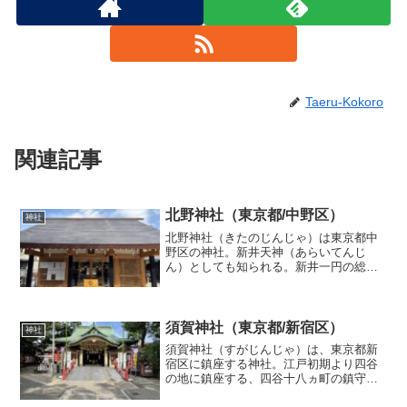
Taeru-Kokoro
関連記事
北野神社（東京都/中野区）
神社
北野神社（きたのじんじゃ）は東京都中
野区の神社。新井天神（あらいてんじ
ん）としても知られる。新井一円の総鎮
守である北野神社は新井天神と称し、文
武両道の神とされる菅原道真公、また食
物を司る保食神の二柱をお祀りしてい
る。創建年代は明らかではない...
須賀神社（東京都/新宿区）
神社
須賀神社（すがじんじゃ）は、東京都新
宿区に鎮座する神社。江戸初期より四谷
の地に鎮座する、四谷十八ヵ町の鎮守
様。社名の須賀とは、須佐之男命が出雲