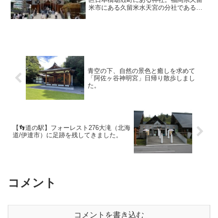
米市にある久留米水天宮の分社である。
江戸時代より安産・子授けの神「おすい
てんぐさま」として人々から厚い信仰を
集め、妊婦や子供を授かりたい夫婦ある
いは無事出産できた夫婦な...
青空の下、自然の景色と癒しを求めて
「阿佐ヶ谷神明宮」日帰り散歩しまし
た。
【👣道の駅】フォーレスト276大滝（北海
道/伊達市）に足跡を残してきました。
コメント
コメントを書き込む