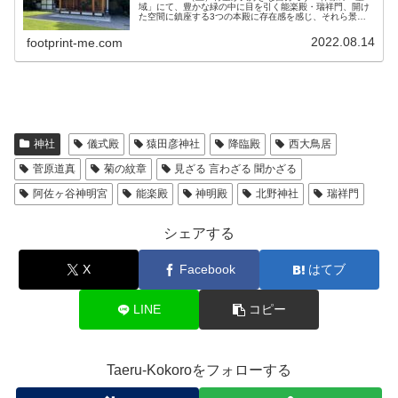
域」にて、豊かな緑の中に目を引く能楽殿・瑞祥門、開け
た空間に鎮座する3つの本殿に存在感を感じ、それら景色
に気分は最高です。本当に居心地が良くて、自然の中にい
る感じなので、自然が好き...
2022.08.14
footprint-me.com
神社
儀式殿
猿田彦神社
降臨殿
西大鳥居
菅原道真
菊の紋章
見ざる 言わざる 聞かざる
阿佐ヶ谷神明宮
能楽殿
神明殿
北野神社
瑞祥門
シェアする
X
Facebook
はてブ
LINE
コピー
Taeru-Kokoroをフォローする