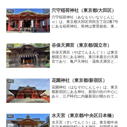
の国の簸の川上に、八俣の大蛇を討ち平
らげ拾い「吾れ此の地に来たりて心須
賀、須賀し」と宣り給いて、宮...
穴守稲荷神社（東京都/大田区）
神社
穴守稲荷神社（あなもりいなりじんじ
ゃ）は、東京都大田区羽田五丁目2番7号
にある稲荷神社。祭神は豊受姫命。東京
を代表する稲荷神社であるとともに、現
在の東京国際空港（羽田空港）がかつて
の鎮座地にあたるという歴史と最も空港
に近い神社という立地から...
谷保天満宮（東京都/国立市）
神社
谷保天満宮（やぼてんまんぐう）は東京
都国立市にある神社。東日本最古の天満
宮であり、亀戸天神社・湯島天満宮と合
わせて関東三大天神と呼ばれる。甲州街
道沿いにあり、社伝によると903年（延喜
3年）に学問の神・菅原道真の三男・道武
が、父を祀る廟を建...
花園神社（東京都/新宿区）
神社
花園神社（はなぞのじんじゃ）は、東京
都新宿区にある神社。新宿の街の中心に
あり、江戸時代に内藤新宿が開かれて以
来の、新宿総鎮守・街の守り神として祀
られている。また敷地内では各種劇団に
よる催し物などが定期的に開かれ、新宿
の街の文化の一翼も担って...
水天宮（東京都/中央区日本橋）
神社
水天宮（すいてんぐう）は、東京都中央
区日本橋蛎殻町にある神社。福岡県久留