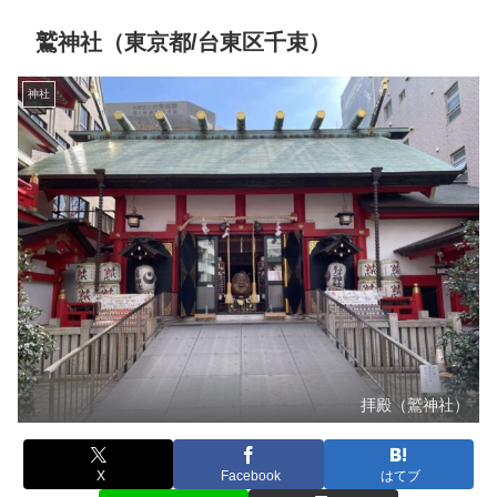
鷲神社（東京都/台東区千束）
神社
拝殿（鷲神社）
X
Facebook
はてブ