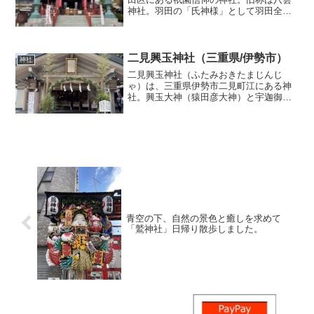
神社。羽田の「氏神様」として羽田全域
から現羽田空港まで広い氏子区域を有
し、特に航空会社各社の崇敬の念も篤
く、正月から年間を通じて運航安全・航
空安全祈願の参詣があります。...
二見興玉神社（三重県/伊勢市）
神社
二見興玉神社（ふたみおきたまじんじ
ゃ）は、三重県伊勢市二見町江にある神
社。興玉大神（猿田彦大神）と宇迦御魂
大神（ここでは神宮外宮の豊受大神の別
名とされる）を祭神として夫婦岩の沖合
約700メートルの海中に沈む、祭神・猿田
彦大神縁の「興玉神石」...
青空の下、自然の景色と癒しを求めて
「鷲神社」日帰り散歩しました。