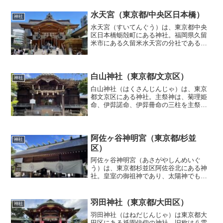
社の一つで単に波除神社（なみよけじん
じゃ）とも言う。「災難を除き、波を乗
水天宮（東京都/中央区日本橋）
神社
り切る」 波除稲荷様として...
水天宮（すいてんぐう）は、東京都中央
区日本橋蛎殻町にある神社。福岡県久留
米市にある久留米水天宮の分社である。
江戸時代より安産・子授けの神「おすい
てんぐさま」として人々から厚い信仰を
集め、妊婦や子供を授かりたい夫婦ある
いは無事出産できた夫婦な...
白山神社（東京都/文京区）
神社
白山神社（はくさんじんじゃ）は、東京
都文京区にある神社。主祭神は、菊理姫
命、伊弉諾命、伊弉冊命の三柱を主祭神
としてお祀りしています。毎年6月の中旬
に文京花の五大まつりのひとつ「文京あ
じさいまつり」が開催され、境内や隣接
する白山公園では、約3...
阿佐ヶ谷神明宮（東京都/杉並
神社
区）
阿佐ヶ谷神明宮（あさがやしんめいぐ
う）は、東京都杉並区阿佐谷北にある神
社。皇室の御祖神であり、太陽神でもあ
る天照大御神(アマテラスオオミカミ) を
お祀りしています。日本武尊が東征の帰
途阿佐谷の地で休息し、後に尊の武功を
羽田神社（東京都/大田区）
神社
慕った村人が旧社地に一...
羽田神社（はねだじんじゃ）は東京都大
田区にある祇園信仰の神社。旧称は八雲