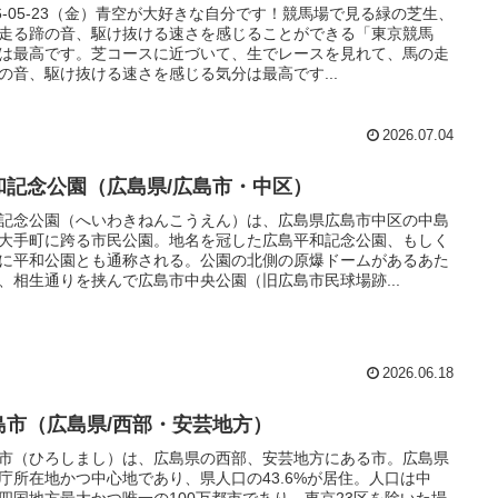
26-05-23（金）青空が大好きな自分です！競馬場で見る緑の芝生、
走る蹄の音、駆け抜ける速さを感じることができる「東京競馬
は最高です。芝コースに近づいて、生でレースを見れて、馬の走
の音、駆け抜ける速さを感じる気分は最高です...
2026.07.04
和記念公園（広島県/広島市・中区）
記念公園（へいわきねんこうえん）は、広島県広島市中区の中島
大手町に跨る市民公園。地名を冠した広島平和記念公園、もしく
に平和公園とも通称される。公園の北側の原爆ドームがあるあた
、相生通りを挟んで広島市中央公園（旧広島市民球場跡...
2026.06.18
島市（広島県/西部・安芸地方）
市（ひろしまし）は、広島県の西部、安芸地方にある市。広島県
庁所在地かつ中心地であり、県人口の43.6%が居住。人口は中