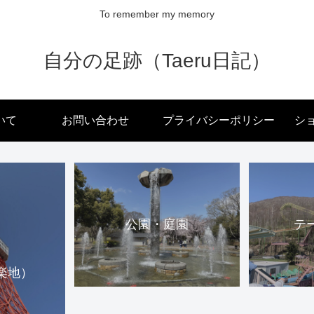
To remember my memory
自分の足跡（Taeru日記）
いて
お問い合わせ
プライバシーポリシー
ショ
公園・庭園
テ
楽地）