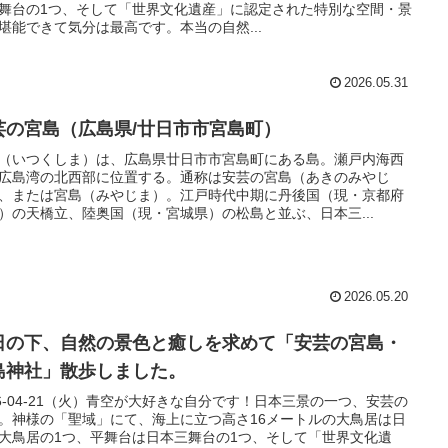
舞台の1つ、そして「世界文化遺産」に認定された特別な空間・景
堪能できて気分は最高です。本当の自然...
2026.05.31
芸の宮島（広島県/廿日市市宮島町）
（いつくしま）は、広島県廿日市市宮島町にある島。瀬戸内海西
広島湾の北西部に位置する。通称は安芸の宮島（あきのみやじ
、または宮島（みやじま）。江戸時代中期に丹後国（現・京都府
）の天橋立、陸奥国（現・宮城県）の松島と並ぶ、日本三...
2026.05.20
日の下、自然の景色と癒しを求めて「安芸の宮島・
島神社」散歩しました。
26-04-21（火）青空が大好きな自分です！日本三景の一つ、安芸の
。神様の「聖域」にて、海上に立つ高さ16メートルの大鳥居は日
大鳥居の1つ、平舞台は日本三舞台の1つ、そして「世界文化遺