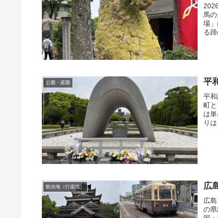
20
馬の
場」
る蹄
平
公園・庭園
平和
町と
は単
りは
広
観光地（行楽地）
広島
の県