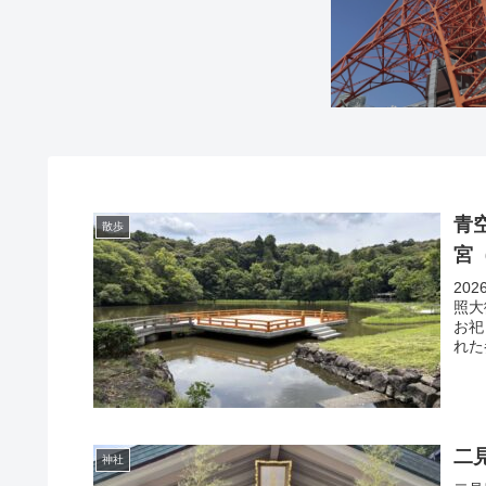
青
散歩
宮
20
照大
お祀
れた
二
神社