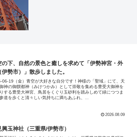
空の下、自然の景色と癒しを求めて「伊勢神宮・外
（伊勢市）」散歩しました。
26-06-19（金）青空が大好きな自分です！神様の「聖域」にて、天
御神の御饌都神（みけつかみ）として崇敬を集める豊受大御神を
りする豊受大神宮、鳥居をくぐり玉砂利を踏みしめて緑につつま
参道を歩くと清々しい気持ちに満ちあふれ、...
2026.08.09
見興玉神社（三重県/伊勢市）