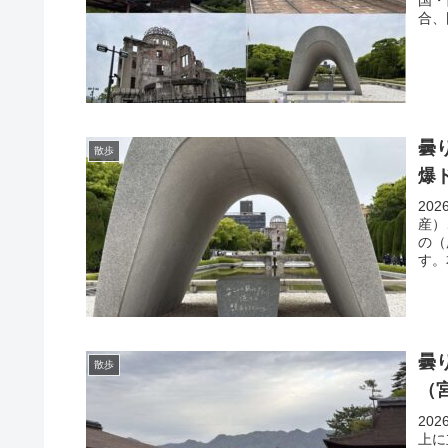
国・
合、
曇
散歩
爆
20
産）
の（
す。
曇
散歩
（
20
上に