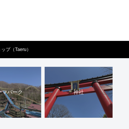
ップ（Taeru）
ーマパーク
神社