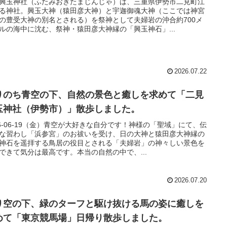
興玉神社（ふたみおきたまじんじゃ）は、三重県伊勢市二見町江
る神社。興玉大神（猿田彦大神）と宇迦御魂大神（ここでは神宮
の豊受大神の別名とされる）を祭神として夫婦岩の沖合約700メ
ルの海中に沈む、祭神・猿田彦大神縁の「興玉神石」...
2026.07.22
りのち青空の下、自然の景色と癒しを求めて「二見
玉神社（伊勢市）」散歩しました。
26-06-19（金）青空が大好きな自分です！神様の「聖域」にて、伝
な習わし「浜参宮」のお祓いを受け、日の大神と猿田彦大神縁の
神石を遥拝する鳥居の役目とされる「夫婦岩」の神々しい景色を
できて気分は最高です。本当の自然の中で、...
2026.07.20
り空の下、緑のターフと駆け抜ける馬の姿に癒しを
めて「東京競馬場」日帰り散歩しました。