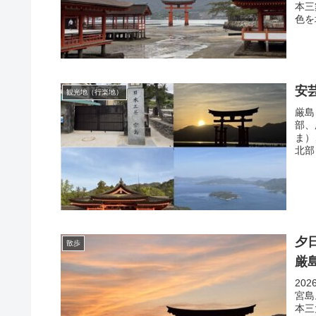
本三
色を
安
観光地（行楽地）
厳島
部、
ま）
北部
夕
散歩
厳
20
宮島
本三