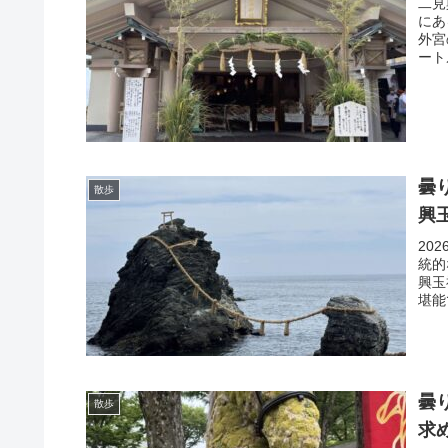
二見
にあ
外宮
ート
曇
散歩
興
20
統的
興玉
堪能
曇
散歩
求