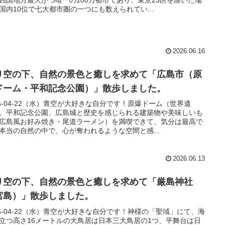
四国地方最大かつ唯一の100万都市であり、東京23区を除いた場
国内10位で七大都市圏の一つにも数えられてい...
2026.06.16
り空の下、自然の景色と癒しを求めて「広島市（原
ドーム・平和記念公園）」散歩しました。
26-04-22（水）青空が大好きな自分です！原爆ドーム（世界遺
、平和記念公園、広島城と歴史を感じられる建築物や美味しいも
広島風お好み焼き・尾道ラーメン）を満喫できて、気分は最高で
本当の自然の中で、心が奪われるような空間と感...
2026.06.13
り空の下、自然の景色と癒しを求めて「厳島神社
宮島）」散歩しました。
26-04-22（水）青空が大好きな自分です！神様の「聖域」にて、海
立つ高さ16メートルの大鳥居は日本三大鳥居の1つ、平舞台は日