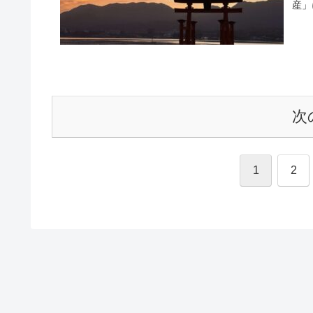
産」
次
1
2