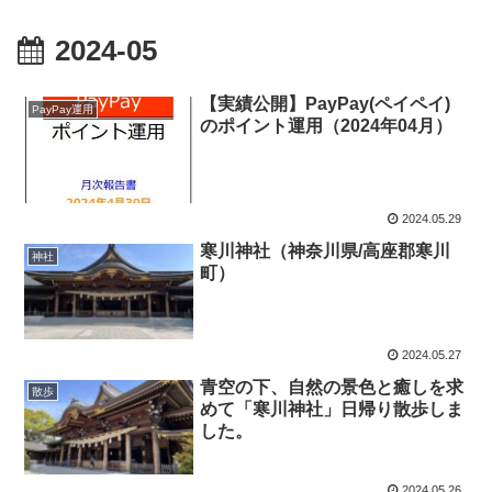
2024-05
【実績公開】PayPay(ペイペイ)
PayPay運用
のポイント運用（2024年04月）
2024.05.29
寒川神社（神奈川県/高座郡寒川
神社
町）
2024.05.27
青空の下、自然の景色と癒しを求
散歩
めて「寒川神社」日帰り散歩しま
した。
2024.05.26