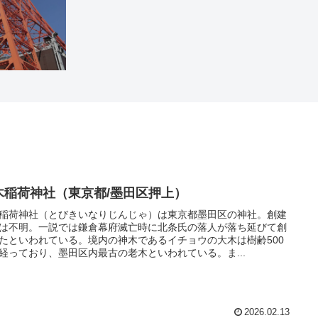
木稲荷神社（東京都/墨田区押上）
稲荷神社（とびきいなりじんじゃ）は東京都墨田区の神社。創建
は不明。一説では鎌倉幕府滅亡時に北条氏の落人が落ち延びて創
たといわれている。境内の神木であるイチョウの大木は樹齢500
経っており、墨田区内最古の老木といわれている。ま...
2026.02.13