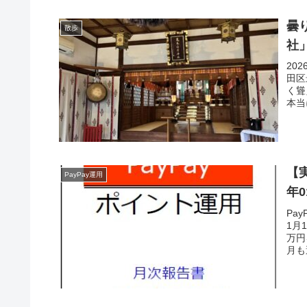
曇
散歩
社
20
田区
く聳
本当
【実
PayPay運用
年
Pa
1月
万円
月も