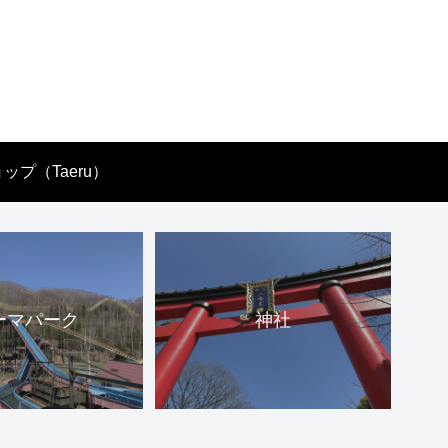
ップ（Taeru）
ーマパーク
神社