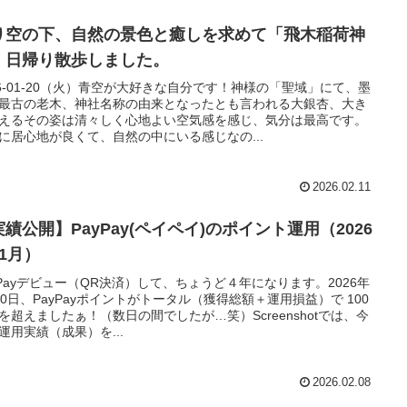
り空の下、自然の景色と癒しを求めて「飛木稲荷神
」日帰り散歩しました。
26-01-20（火）青空が大好きな自分です！神様の「聖域」にて、墨
最古の老木、神社名称の由来となったとも言われる大銀杏、大き
えるその姿は清々しく心地よい空気感を感じ、気分は最高です。
に居心地が良くて、自然の中にいる感じなの...
2026.02.11
績公開】PayPay(ペイペイ)のポイント運用（2026
01月）
yPayデビュー（QR決済）して、ちょうど４年になります。2026年
10日、PayPayポイントがトータル（獲得総額＋運用損益）で 100
を超えましたぁ！（数日の間でしたが…笑）Screenshotでは、今
運用実績（成果）を...
2026.02.08