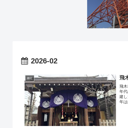
2026-02
飛
神社
飛木
年代
建し
年は