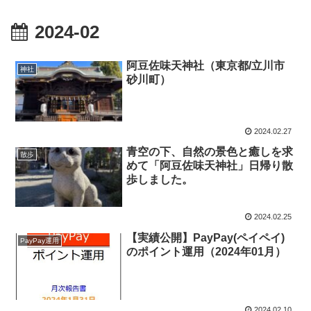
2024-02
阿豆佐味天神社（東京都/立川市
神社
砂川町）
2024.02.27
青空の下、自然の景色と癒しを求
散歩
めて「阿豆佐味天神社」日帰り散
歩しました。
2024.02.25
【実績公開】PayPay(ペイペイ)
PayPay運用
のポイント運用（2024年01月）
2024.02.10