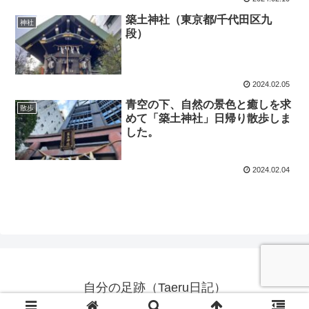
築土神社（東京都/千代田区九
神社
段）
2024.02.05
青空の下、自然の景色と癒しを求
散歩
めて「築土神社」日帰り散歩しま
した。
2024.02.04
自分の足跡（Taeru日記）
© 2021 自分の足跡（Taeru日記）.