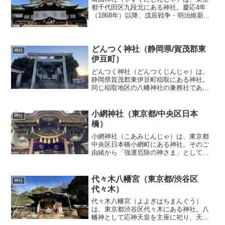
都千代田区九段北にある神社。慶応4年
（1868年）以降、戊辰戦争・明治維新期
の戦没者を慰霊、顕彰する動きが活発に
なり、そのための施設である招魂社創立
の動きが各地で起きた。それらを背景に
明治天皇の勅令によっ...
どんつく神社（静岡県/賀茂郡東
神社
伊豆町）
どんつく神社（どんつくじんじゃ）は、
静岡県賀茂郡東伊豆町稲取にある神社。
同じ稲取地区の八幡神社の兼務社であ
り、稲取地区の南東、灯台がある稲取岬
の頂上付近に鎮座している。元々の起源
は、稲取地区北東部の素盞嗚神社にあ
小網神社（東京都/中央区日本
神社
り、男性器を模した御神体を奉...
橋）
小網神社（こあみじんじゃ）は、東京都
中央区日本橋小網町にある神社。そのご
由緒から「強運厄除の神さま」として崇
められています。境内の弁財天（市杵島
比賣神）は「東京銭洗い弁天」とも呼ば
れ、「銭洗いの井」で金銭などを清め財
代々木八幡宮（東京都/渋谷区
神社
布などに収めておくと財運...
代々木）
代々木八幡宮（よよぎはちまんぐう）
は、東京都渋谷区代々木にある神社。八
幡神として応神天皇を主座に祀り、天祖