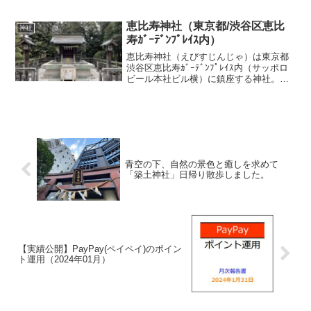
社・天照大神、白山社・白山大神を配祀
する。鎌倉時代の初期（1212年）、源頼
家公（第2代将軍）に由縁（ゆかり）のあ
恵比寿神社（東京都/渋谷区恵比
神社
る武士、荒井外記智明...
寿ｶﾞｰﾃﾞﾝﾌﾟﾚｲｽ内）
恵比寿神社（えびすじんじゃ）は東京都
渋谷区恵比寿ｶﾞｰﾃﾞﾝﾌﾟﾚｲｽ内（サッポロ
ビール本社ビル横）に鎮座する神社。日
本麦酒醸造会社（現サッポロビール）が
明治27年に兵庫県西宮神社より商売繁盛
の神 恵比寿大神を勧請し、工場内に創建
した神社で...
青空の下、自然の景色と癒しを求めて
「築土神社」日帰り散歩しました。
【実績公開】PayPay(ペイペイ)のポイン
ト運用（2024年01月）