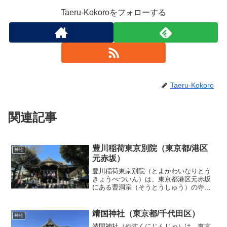
Taeru-Kokoroをフォローする
Taeru-Kokoro
関連記事
豊川稲荷東京別院（東京都/港区
神社
元赤坂）
豊川稲荷東京別院（とよかわいなりとう
きょうべついん）は、東京都港区元赤坂
にある曹洞宗（そうとうしゅう）の寺
院。豊川稲荷 妙厳寺（愛知県豊川市）
の、唯一の直轄別院（飛び地境内）。一
般的に「稲荷」と呼ばれる場合、「狐を
靖国神社（東京都/千代田区）
神社
祀った神社」を想像するが、...
靖国神社（やすくにじんじゃ）は、東京