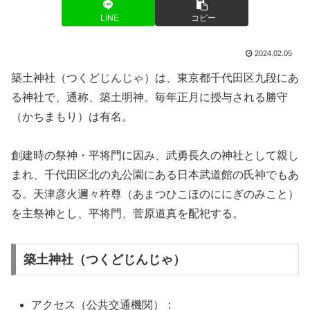
LINE
コピー
2024.02.05
築土神社（つくどじんじゃ）は、東京都千代田区九段にあ
る神社で、通称、築土明神。毎年正月に授与される勝守
（かちまもり）は有名。
創建時の祭神・平将門に因み、武勇長久の神社として親し
まれ、千代田区北の丸公園にある日本武道館の氏神でもあ
る。天津彦火邇々杵尊（あまつひこほのににぎのみこと）
を主祭神とし、平将門、菅原道真を配祀する。
築土神社（つくどじんじゃ）
アクセス（公共交通機関）：