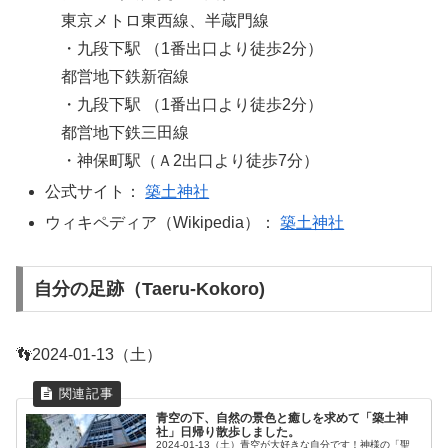
東京メトロ東西線、半蔵門線
・九段下駅 （1番出口より徒歩2分）
都営地下鉄新宿線
・九段下駅 （1番出口より徒歩2分）
都営地下鉄三田線
・神保町駅（Ａ2出口より徒歩7分）
公式サイト：
築土神社
ウィキペディア（Wikipedia）：
築土神社
自分の足跡（Taeru-Kokoro)
👣2024-01-13（土）
青空の下、自然の景色と癒しを求めて「築土神
社」日帰り散歩しました。
2024-01-13（土）青空が大好きな自分です！神様の「聖