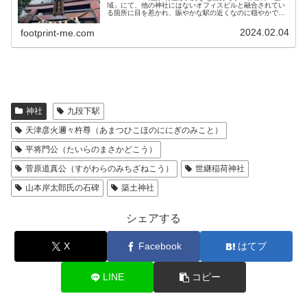
域」にて、他の神社にはないオフィスビルと融合されてい
る箇所に目を惹かれ、賑やかな駅の近くなのに穏やかで心
地よい空気感を感じ、気分は最高です。本当に居心地が良
くて、自然の中にいる感じ...
2024.02.04
footprint-me.com
神社
九段下駅
天津彦火邇々杵尊（あまつひこほのににぎのみこと）
平将門公（たいらのまさかどこう）
菅原道真公（すがわらのみちざねこう）
世継稲荷神社
山本岸太郎氏の石碑
築土神社
シェアする
X
Facebook
はてブ
LINE
コピー