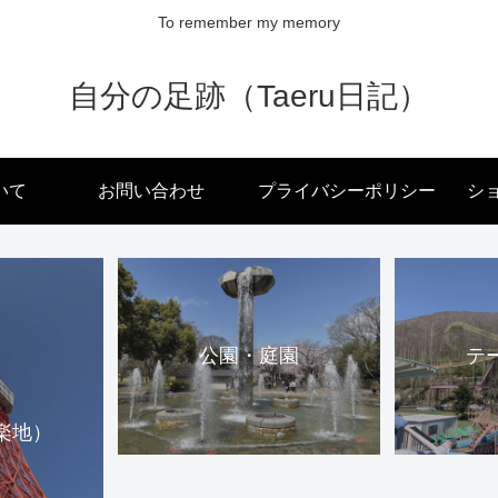
To remember my memory
自分の足跡（Taeru日記）
いて
お問い合わせ
プライバシーポリシー
ショ
公園・庭園
テ
楽地）