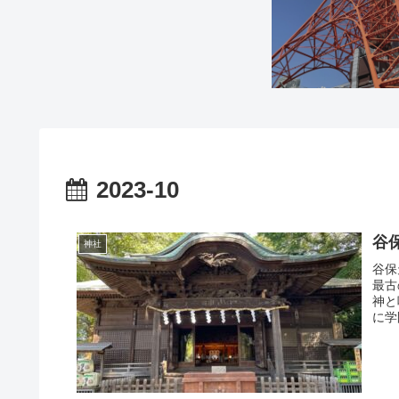
2023-10
谷
神社
谷保
最古
神と
に学