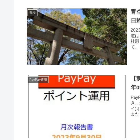
青
散歩
日
20
道は
社殿
て、
【実
PayPay運用
年
Pa
き、
イ)
まだ