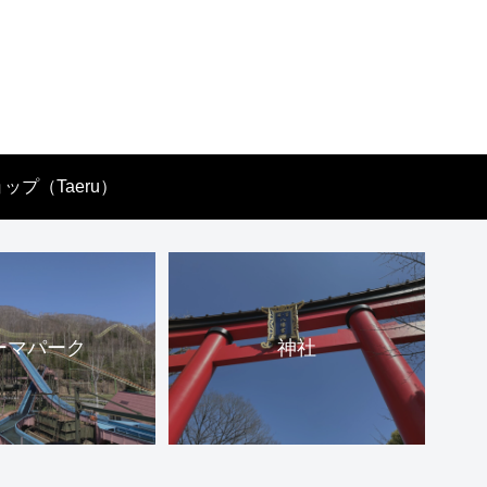
ップ（Taeru）
ーマパーク
神社