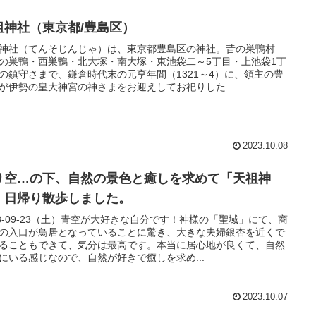
祖神社（東京都/豊島区）
神社（てんそじんじゃ）は、東京都豊島区の神社。昔の巣鴨村
の巣鴨・西巣鴨・北大塚・南大塚・東池袋二～5丁目・上池袋1丁
の鎮守さまで、鎌倉時代末の元亨年間（1321～4）に、領主の豊
が伊勢の皇大神宮の神さまをお迎えしてお祀りした...
2023.10.08
り空…の下、自然の景色と癒しを求めて「天祖神
」日帰り散歩しました。
23-09-23（土）青空が大好きな自分です！神様の「聖域」にて、商
の入口が鳥居となっていることに驚き、大きな夫婦銀杏を近くで
ることもできて、気分は最高です。本当に居心地が良くて、自然
にいる感じなので、自然が好きで癒しを求め...
2023.10.07