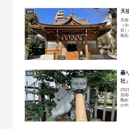
天
神社
天祖
（今
目）
島氏
曇
散歩
社
20
店街
眺め
の中