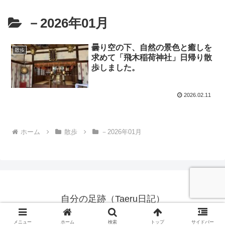
－2026年01月
曇り空の下、自然の景色と癒しを
散歩
求めて「飛木稲荷神社」日帰り散
歩しました。
2026.02.11
ホーム
散歩
－2026年01月
自分の足跡（Taeru日記）
© 2021 自分の足跡（Taeru日記）.
メニュー
ホーム
検索
トップ
サイドバー