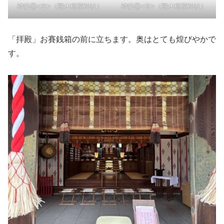
神狐②<左>（飛木稲荷神社）
神狐②<右>（飛木稲荷神社）
「拝殿」お賽銭箱の前に立ちます。奥はとても煌びやかで
す。