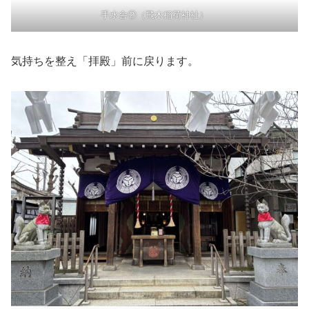
手水舎②（飛木稲荷神社）
気持ちを整え「拝殿」前に戻ります。