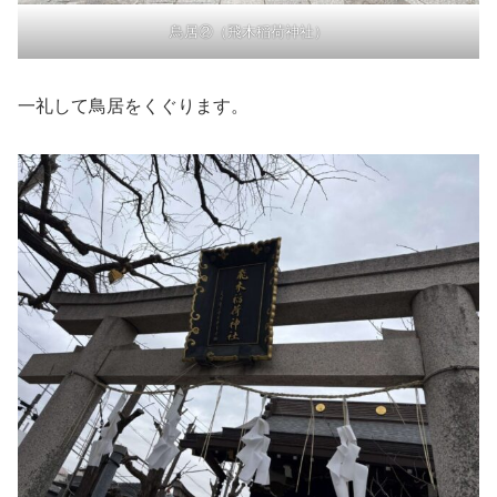
鳥居②（飛木稲荷神社）
一礼して鳥居をくぐります。