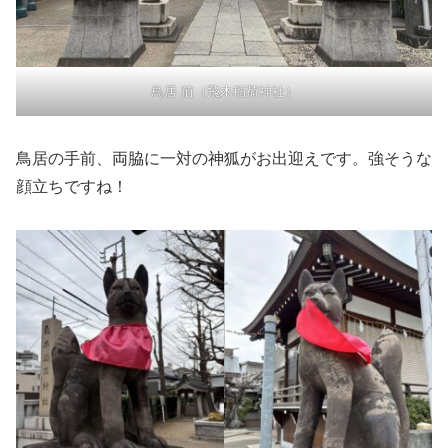
鳥居 前（飛木稲荷神社）
鳥居の手前、両脇に一対の神狐がお出迎えです。強そうな
顔立ちですね！