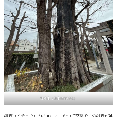
御神木（飛木稲荷神社）
銀杏（イチョウ）の足元には、かつて空襲でこの銀杏が延