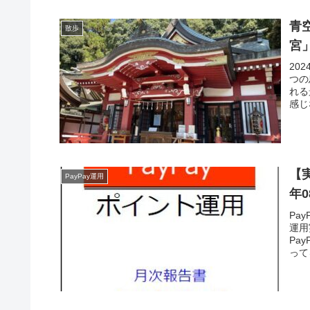
青
散歩
宮
20
つの
れる
感じ
【実
PayPay運用
年
Pa
運用
Pa
って