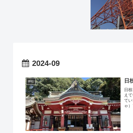
2024-09
日
神社
日枝
えて
てい
ゃ）