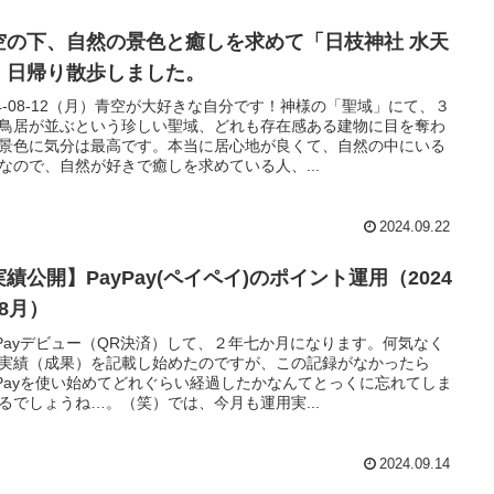
空の下、自然の景色と癒しを求めて「日枝神社 水天
」日帰り散歩しました。
24-08-12（月）青空が大好きな自分です！神様の「聖域」にて、３
鳥居が並ぶという珍しい聖域、どれも存在感ある建物に目を奪わ
景色に気分は最高です。本当に居心地が良くて、自然の中にいる
なので、自然が好きで癒しを求めている人、...
2024.09.22
績公開】PayPay(ペイペイ)のポイント運用（2024
08月）
yPayデビュー（QR決済）して、２年七か月になります。何気なく
実績（成果）を記載し始めたのですが、この記録がなかったら
yPayを使い始めてどれぐらい経過したかなんてとっくに忘れてしま
るでしょうね…。（笑）では、今月も運用実...
2024.09.14