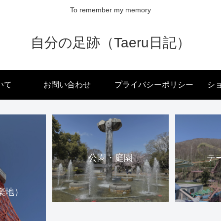
To remember my memory
自分の足跡（Taeru日記）
いて
お問い合わせ
プライバシーポリシー
ショ
公園・庭園
テ
楽地）