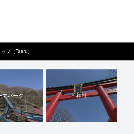
ップ（Taeru）
ーマパーク
神社