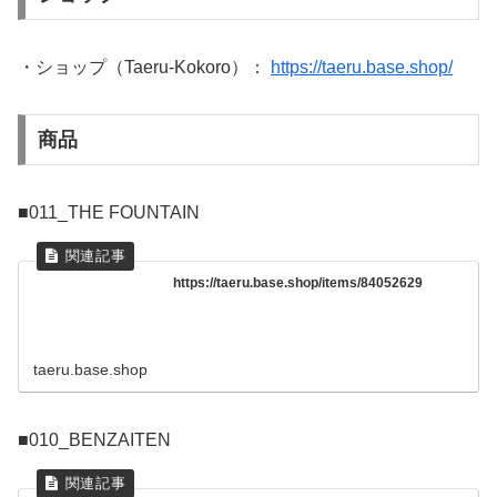
・ショップ（Taeru-Kokoro）：
https://taeru.base.shop/
商品
■011_THE FOUNTAIN
https://taeru.base.shop/items/84052629
taeru.base.shop
■010_BENZAITEN