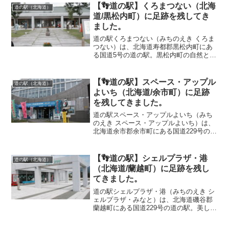
名物の「あげいも」が美味しい！自分の
【👣道の駅】くろまつない（北海
道の駅（北海道）
足跡（Taeru...
道/黒松内町）に足跡を残してき
ました。
道の駅くろまつない（みちのえき くろま
つない）は、北海道寿都郡黒松内町にあ
る国道5号の道の駅。黒松内町の自然と文
化の情報や特産品を一堂にラインアップ
し、パン工房がある「緑の屋根」の道の
駅として、焼きたての50～60種類のパン
【👣道の駅】スペース・アップル
道の駅（北海道）
の販売をしており...
よいち（北海道/余市町）に足跡
を残してきました。
道の駅スペース・アップルよいち（みち
のえき スペース・アップルよいち）は、
北海道余市郡余市町にある国道229号の道
の駅。施設内には余市宇宙記念館（通
称・スペース童夢）がある。自分の足跡
（Taeru-Kokoro)👣2006-07-18（火）...
【👣道の駅】シェルプラザ・港
道の駅（北海道）
（北海道/蘭越町）に足跡を残し
てきました。
道の駅シェルプラザ・港（みちのえき シ
ェルプラザ・みなと）は、北海道磯谷郡
蘭越町にある国道229号の道の駅。美しい
日本海沿いを走る国道229号線沿いに位置
し、海岸線でもひときわ目を引く貝の形