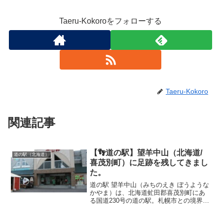
Taeru-Kokoroをフォローする
Taeru-Kokoro
関連記事
【👣道の駅】望羊中山（北海道/
道の駅（北海道）
喜茂別町）に足跡を残してきまし
た。
道の駅 望羊中山（みちのえき ぼうような
かやま）は、北海道虻田郡喜茂別町にあ
る国道230号の道の駅。札幌市との境界付
近、中山峠の頂上に立地しており、羊蹄
山を望むビューポイントとなっている。