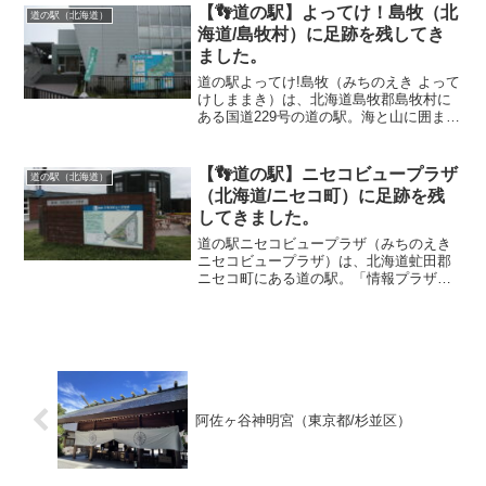
をイメージしたユニークな貝の館に隣接
【👣道の駅】よってけ！島牧（北
道の駅（北海道）
している。自分...
海道/島牧村）に足跡を残してき
ました。
道の駅よってけ!島牧（みちのえき よって
けしままき）は、北海道島牧郡島牧村に
ある国道229号の道の駅。海と山に囲まれ
た島牧村の観光の拠点として、地元で採
れる海産物や特産品を味わえる場所とし
て人気を集め、中でも季節の新鮮な魚介
【👣道の駅】ニセコビュープラザ
道の駅（北海道）
類を、その場で焼...
（北海道/ニセコ町）に足跡を残
してきました。
道の駅ニセコビュープラザ（みちのえき
ニセコビュープラザ）は、北海道虻田郡
ニセコ町にある道の駅。「情報プラザ
棟」、「フリースペース棟」、「トイレ
棟」の3棟からなり、ゆったりとしたスペ
ースにはニセコ観光のための情報が充実
しています。自分の足跡...
阿佐ヶ谷神明宮（東京都/杉並区）