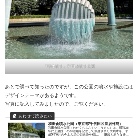
「球体噴水」和田倉噴水公園
あとで調べて知ったのですが、この公園の噴水や施設には
デザインテーマがあるようです。
写真に記入してみましたので、ご覧ください。
和田倉噴水公園（東京都/千代田区皇居外苑）
和田倉噴水公園（わだくらふんすいこうえん）は、昭和36
年に上皇陛下の御結婚を記念して創建された大噴水を、平
成5年6月の今上天皇の御結婚を機に、「継続と新たな発
展」をテーマに再整備し、1995年（平成7年）6月に完