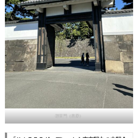
桜田門（皇居）