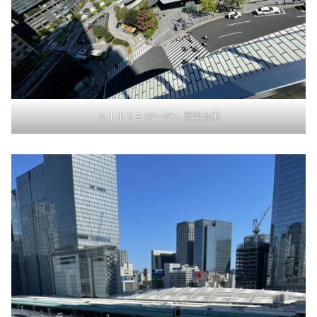
ＫＩＴＴＥガーデン 展望台①