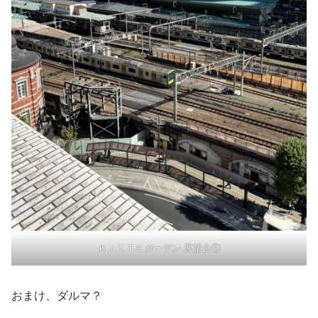
ＫＩＴＴＥガーデン 展望台②
おまけ、ダルマ？