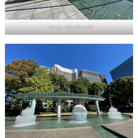
「架け橋」和田倉噴水公園