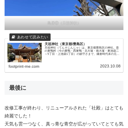
鳥居②（天祖神社）
天祖神社（東京都/豊島区）
天祖神社（てんそじんじゃ）は、東京都豊島区の神社。昔
の巣鴨村（今の巣鴨・西巣鴨・北大塚・南大塚・東池袋二
～5丁目・上池袋1丁目）の鎮守さまで、鎌倉時代末の元亨
年間（1321～4）に、領主の豊島氏が伊勢の皇大神宮の神
さまをお迎えしてお祀りした...
2023.10.08
footprint-me.com
最後に
改修工事が終わり、リニューアルされた「社殿」はとても
綺麗でした！
天気も雲一つなく、真っ青な青空が広がっていてとても気