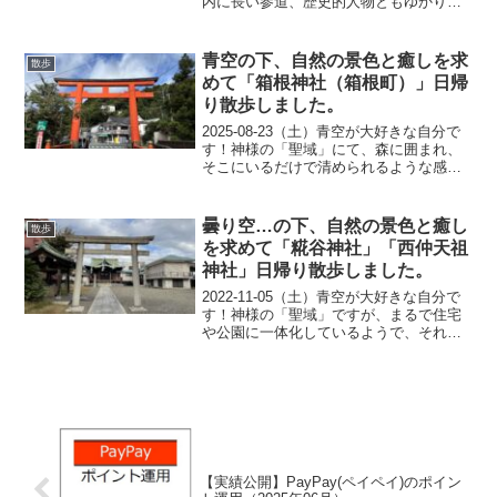
内に長い参道、歴史的人物ともゆかりが
あり、立派な拝殿を近くで眺めることも
できて、気分は最高です。本当に居心地
が良くて、自然の中にいる感じなので、
青空の下、自然の景色と癒しを求
散歩
自然が好きで癒...
めて「箱根神社（箱根町）」日帰
り散歩しました。
2025-08-23（土）青空が大好きな自分で
す！神様の「聖域」にて、森に囲まれ、
そこにいるだけで清められるような感
覚、湖上の鳥居（平和の鳥居）や杉の連
なる参道の景観に気分は最高です。本当
の自然の中で、心が奪われるような空間
曇り空…の下、自然の景色と癒し
散歩
と感動を感じるこ...
を求めて「糀谷神社」「西仲天祖
神社」日帰り散歩しました。
2022-11-05（土）青空が大好きな自分で
す！神様の「聖域」ですが、まるで住宅
や公園に一体化しているようで、それで
いて独特な雰囲気を感じることができ
る、気分は最高です。本当に居心地が良
くて、自然の中にいる感じなので、自然
が好きで癒しを求...
【実績公開】PayPay(ペイペイ)のポイン