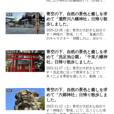
内に江戸時代の石像物がいくつか残って
おり、立派な拝殿を近くで眺めることも
できて、気分は最高です。本当に居心地
が良くて、自然の中にいる感じなので、
青空の下、自然の景色と癒しを求
散歩
自然が好きで癒...
めて「瀧野川八幡神社」日帰り散
歩しました。
2025-12-26（金）青空が大好きな自分で
す！神様の「聖域」にて、「鬼滅の刃」
のキャラクター「胡蝶しのぶ」ゆかりの
地として多くのファンが訪れる境内の景
色に気分は最高です。本当に居心地が良
くて、自然の中にいる感じなので、自然
青空の下、自然の景色と癒しを求
散歩
が好きで癒しを...
めて「洗足池公園」「千束八幡神
社」日帰り散歩しました。
2021-11-27（土）青空が大好きな自分で
す！洗足池に沿って散策することで、
木々による季節を感じたり、動物（カ
モ・鯉・野鳥）を観たり、そして、池を
眺める景色に気分は最高です。本当に自
然の中にいる感じなので、自然が好きで
青空の下、自然の景色と癒しを求
散歩
癒しを求めている人...
めて「六郷神社」日帰り散歩しま
した。
2022-11-12（土）青空が大好きな自分で
す！神様の「聖域」にて、広々とした境