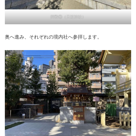
拝殿⑤（天祖神社）
奥へ進み、それぞれの境内社へ参拝します。