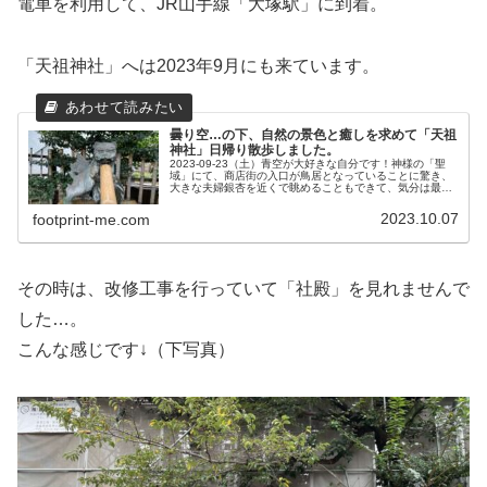
電車を利用して、JR山手線「大塚駅」に到着。
「天祖神社」へは2023年9月にも来ています。
曇り空…の下、自然の景色と癒しを求めて「天祖
神社」日帰り散歩しました。
2023-09-23（土）青空が大好きな自分です！神様の「聖
域」にて、商店街の入口が鳥居となっていることに驚き、
大きな夫婦銀杏を近くで眺めることもできて、気分は最高
です。本当に居心地が良くて、自然の中にいる感じなの
で、自然が好きで癒しを求め...
2023.10.07
footprint-me.com
その時は、改修工事を行っていて「社殿」を見れませんで
した…。
こんな感じです↓（下写真）