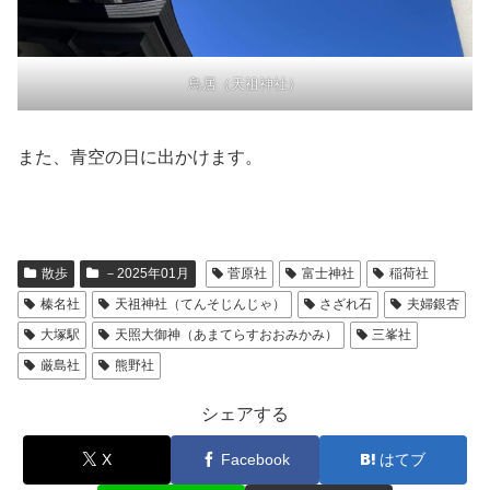
鳥居（天祖神社）
また、青空の日に出かけます。
散歩
－2025年01月
菅原社
富士神社
稲荷社
榛名社
天祖神社（てんそじんじゃ）
さざれ石
夫婦銀杏
大塚駅
天照大御神（あまてらすおおみかみ）
三峯社
厳島社
熊野社
シェアする
X
Facebook
はてブ