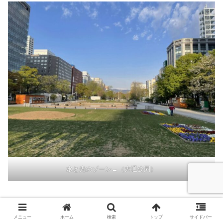
水と光のゾーン→（大通公園）
「牧童の像」です。…（峯孝・作）北海道酪農関係者が一
人20円を拠出し制作依頼。
メニュー
ホーム
検索
トップ
サイドバー