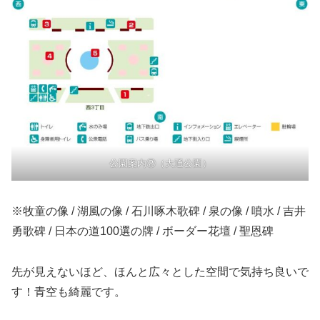
公園案内②（大通公園）
※牧童の像 / 湖風の像 / 石川啄木歌碑 / 泉の像 / 噴水 / 吉井
勇歌碑 / 日本の道100選の牌 / ボーダー花壇 / 聖恩碑
先が見えないほど、ほんと広々とした空間で気持ち良いで
す！青空も綺麗です。