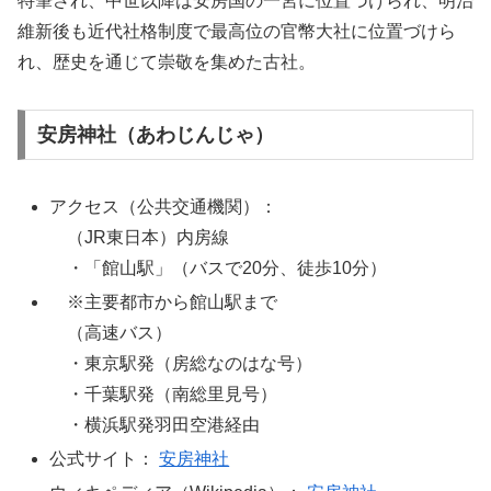
特筆され、中世以降は安房国の一宮に位置づけられ、明治
維新後も近代社格制度で最高位の官幣大社に位置づけら
れ、歴史を通じて崇敬を集めた古社。
安房神社（あわじんじゃ）
アクセス（公共交通機関）：
（JR東日本）内房線
・「館山駅」（バスで20分、徒歩10分）
※主要都市から館山駅まで
（高速バス）
・東京駅発（房総なのはな号）
・千葉駅発（南総里見号）
・横浜駅発羽田空港経由
公式サイト：
安房神社