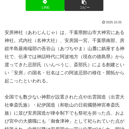
LINE
コピー
2025.10.25
安房神社（あわじんじゃ）は、千葉県館山市大神宮にある
神社。式内社（名神大社）、安房国一宮。千葉県南部、房
総半島最南端部の吾谷山（あづちやま）山麓に鎮座する神
社で、伝承では神話時代に阿波地方（現在の徳島県）から
渡ってきた忌部氏（いんべうじ、斎部氏）による創建とい
い「安房」の国名・社名はこの阿波忌部の移住・開拓から
起こったといわれる。
全国でも数少ない神郡が設置された点や出雲国造（出雲大
社奉斎氏族）・紀伊国造（和歌山の日前國懸神宮奉斎氏
族）に並び安房国造が律令制下でも祭祀を担った点、およ
び宮中の大膳職にも「御食津神」として祀られていた点が