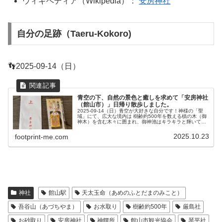
ウィキペディア（Wikipedia）：
安房神社
自分の足跡（Taeru-Kokoro)
👣2025-09-14（日）
青空の下、自然の景色と癒しを求めて「安房神社
（館山市）」日帰り散歩しました。
2025-09-14（日）青空が大好きな自分です！神様の「聖
域」にて、広大な境内は 樹齢約500年を数える槙の木（御
神木）を含む木々に囲まれ、御神池はキラキラと輝いてい
て、参道を歩くだけで清められるような感覚、景観を眺め
られて気分は最高です...
2025.10.23
footprint-me.com
神社
館山駅
天太玉命（あめのふとだまのみこと）
吾谷山（あづちやま）
お水取り
樹齢約500年
厳島社
お砂取り
安房神社
神饌所
館山市観光協会
琴平社