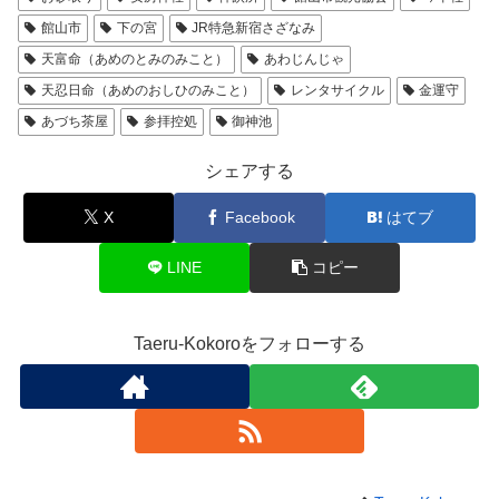
館山市
下の宮
JR特急新宿さざなみ
天富命（あめのとみのみこと）
あわじんじゃ
天忍日命（あめのおしひのみこと）
レンタサイクル
金運守
あづち茶屋
参拝控処
御神池
シェアする
X
Facebook
はてブ
LINE
コピー
Taeru-Kokoroをフォローする