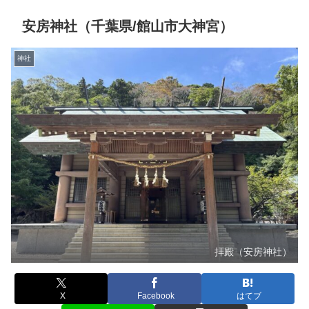
安房神社（千葉県/館山市大神宮）
神社
拝殿（安房神社）
X
Facebook
はてブ