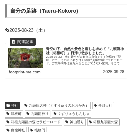
自分の足跡（Taeru-Kokoro)
👣2025-08-23（土）
青空の下、自然の景色と癒しを求めて「九頭龍神
社（箱根町）」日帰り散歩しました。
2025-08-23（土）青空が大好きな自分です！神様の「聖
域」にて、その道に名が付く箱根九頭龍の森セラピーロー
ド、営業時間外は立ち入ることができない空間、そこでし
か見られない景色や社殿を見れて気分は最高です。本当の
自然の中で、心が奪われる...
2025.09.28
footprint-me.com
神社
九頭龍大神（くずりゅうのおおかみ）
弁財天社
箱根町
九頭龍神社
くずりゅうじんじゃ
箱根九頭龍の森セラピーロード
神山通り
箱根九頭龍の森
白龍神社
桟橋門