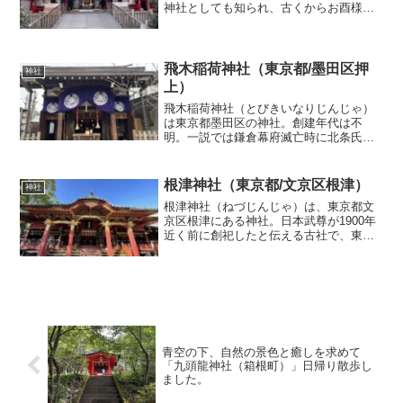
神社としても知られ、古くからお酉様
「おとりさま」の通称でも親しまれてい
ます。11月の例祭は「酉の市（とりのい
ち）」としても広く知られる。また、お
かめはお多福とも言われ...
飛木稲荷神社（東京都/墨田区押
神社
上）
飛木稲荷神社（とびきいなりじんじゃ）
は東京都墨田区の神社。創建年代は不
明。一説では鎌倉幕府滅亡時に北条氏の
落人が落ち延びて創建したといわれてい
る。境内の神木であるイチョウの大木は
樹齢500年は経っており、墨田区内最古の
根津神社（東京都/文京区根津）
神社
老木といわれている。ま...
根津神社（ねづじんじゃ）は、東京都文
京区根津にある神社。日本武尊が1900年
近く前に創祀したと伝える古社で、東京
十社の一社に数えられている。境内はツ
ツジの名所として知られ、森鷗外や夏目
漱石といった日本を代表する文豪が近辺
に住居を構えていたこ...
青空の下、自然の景色と癒しを求めて
「九頭龍神社（箱根町）」日帰り散歩し
ました。