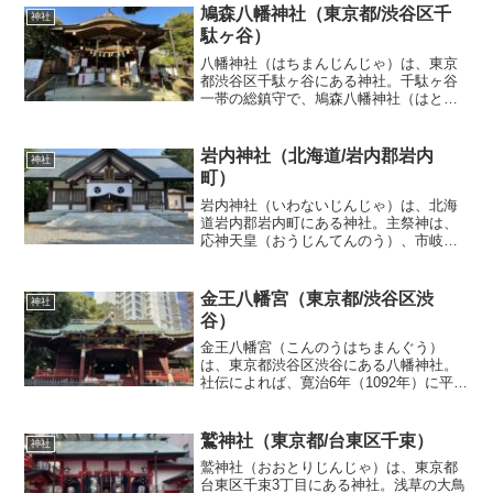
鳩森八幡神社（東京都/渋谷区千
神社
駄ヶ谷）
八幡神社（はちまんじんじゃ）は、東京
都渋谷区千駄ヶ谷にある神社。千駄ヶ谷
一帯の総鎮守で、鳩森八幡神社（はとの
もりはちまんじんじゃ）とも呼称され
る。境内には都内で最古といわれる江戸
時代に築造された富士塚があり「千駄ヶ
岩内神社（北海道/岩内郡岩内
神社
谷の富士塚」として東京都の...
町）
岩内神社（いわないじんじゃ）は、北海
道岩内郡岩内町にある神社。主祭神は、
応神天皇（おうじんてんのう）、市岐島
比売神（いちきしまひめのかみ）、保食
神（うけもちのかみ）を主祭神としてお
祀りしています。寛政時代（1789年～
金王八幡宮（東京都/渋谷区渋
神社
1801年）に、松前藩...
谷）
金王八幡宮（こんのうはちまんぐう）
は、東京都渋谷区渋谷にある八幡神社。
社伝によれば、寛治6年（1092年）に平武
綱によって創建。前九年の役・後三年の
役(1083-1087)で源頼義・源義家父子に従
って戦った平武綱は河崎基家と称され、
鷲神社（東京都/台東区千束）
神社
基家の子...
鷲神社（おおとりじんじゃ）は、東京都
台東区千束3丁目にある神社。浅草の大鳥