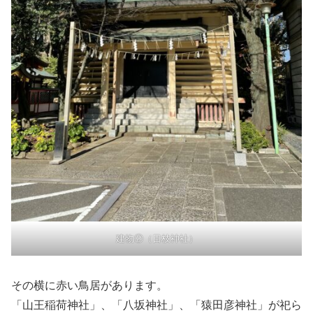
建物②（日枝神社）
その横に赤い鳥居があります。
「山王稲荷神社」、「八坂神社」、「猿田彦神社」が祀ら