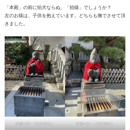
「本殿」の前に狛犬ならぬ、「狛猿」でしょうか？
左のお猿は、子供を抱えています。どちらも撫でさせて頂
きました。
狛猿<左>（日枝神社）
狛猿<右>（日枝神社）