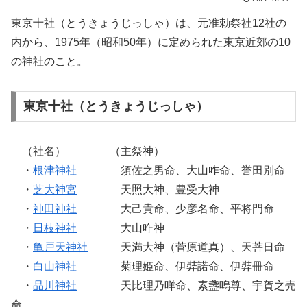
東京十社（とうきょうじっしゃ）は、元准勅祭社12社の
内から、1975年（昭和50年）に定められた東京近郊の10
の神社のこと。
東京十社（とうきょうじっしゃ）
（社名） （主祭神）
・
根津神社
須佐之男命、大山咋命、誉田別命
・
芝大神宮
天照大神、豊受大神
・
神田神社
大己貴命、少彦名命、平将門命
・
日枝神社
大山咋神
・
亀戸天神社
天満大神（菅原道真）、天菩日命
・
白山神社
菊理姫命、伊弉諾命、伊弉冊命
・
品川神社
天比理乃咩命、素盞嗚尊、宇賀之売
命