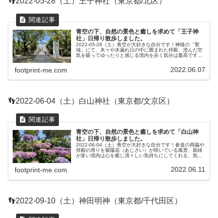
👣2022-05-28（土）王子神社（東京都/北区）
青空の下、自然の景色と癒しを求めて「王子神
社」日帰り散歩しました。
2022-05-28（土）青空が大好きな自分です！神様の「聖
域」にて、木々や木漏れ日の中に囲まれた拝殿、澄んだ空
気を吸ってゆったりと感じる境内を歩く気分は最高です。
本当に居心地が良くて、自然の中にいる感じなので、自然
が好きで癒しを求めている...
2022.06.07
footprint-me.com
👣2022-06-04（土）白山神社（東京都/文京区）
青空の下、自然の景色と癒しを求めて「白山神
社」日帰り散歩しました。
2022-06-04（土）青空が大好きな自分です！参道の両脇や
拝殿の周りを紫陽花（あじさい）が咲いている風景、新緑
が多い境内は心を癒し清々しい気持ちにしてくれる、気分
は最高です。本当に居心地が良くて、自然の中にいる感じ
なので、自然が好きで癒...
2022.06.11
footprint-me.com
👣2022-09-10（土）神田明神（東京都/千代田区）