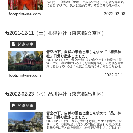
ルの間に、神様の「聖域」である空間は、不思議な雰囲気
に包まれていて、気分は最高です。本当に居心地が良く
て、自然の中にいる感じなので、自然が好きで癒しを求め
ている人、神社に興味があ...
2022.02.08
footprint-me.com
👣2021-12-11（土）根津神社（東京都/文京区）
青空の下、自然の景色と癒しを求めて「根津神
社」日帰り散歩しました。
2021-12-11（土）青空が大好きな自分です！神様の「聖
域」にて、森の中にいるような自然を感じ、不思議な雰囲
気に包まれているような気分は最高です。本当に居心地が
良くて、自然の中にいる感じなので、自然が好きで癒しを
求めている人、神社に興味...
2022.02.11
footprint-me.com
👣2022-02-23（水）品川神社（東京都/品川区）
青空の下、自然の景色と癒しを求めて「品川神
社」日帰り散歩しました。
2022-02-23（水）青空が大好きな自分です！神様の「聖
域」にて、双龍鳥居と呼ばれる門柱に施された龍の模様、
参道の先に赤と白を基調とした本殿の美しさ、どれも心を
奪われて、気分は最高です。本当に居心地が良くて、自然