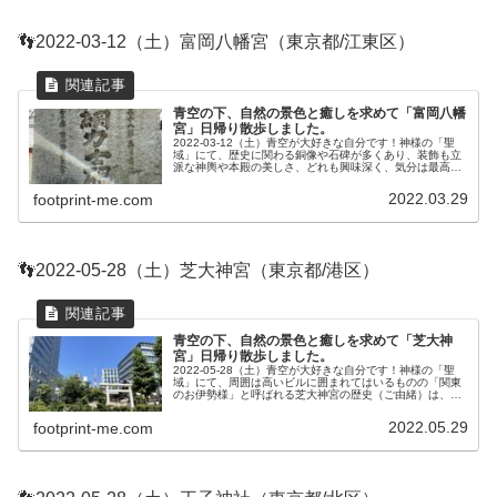
👣2022-03-12（土）富岡八幡宮（東京都/江東区）
青空の下、自然の景色と癒しを求めて「富岡八幡
宮」日帰り散歩しました。
2022-03-12（土）青空が大好きな自分です！神様の「聖
域」にて、歴史に関わる銅像や石碑が多くあり、装飾も立
派な神輿や本殿の美しさ、どれも興味深く、気分は最高で
す。本当に居心地が良くて、自然の中にいる感じなので、
自然が好きで癒しを求めて...
2022.03.29
footprint-me.com
👣2022-05-28（土）芝大神宮（東京都/港区）
青空の下、自然の景色と癒しを求めて「芝大神
宮」日帰り散歩しました。
2022-05-28（土）青空が大好きな自分です！神様の「聖
域」にて、周囲は高いビルに囲まれてはいるものの「関東
のお伊勢様」と呼ばれる芝大神宮の歴史（ご由緒）は、ど
れも興味深く、気分は最高です。本当に居心地が良くて、
自然の中にいる感じなので...
2022.05.29
footprint-me.com