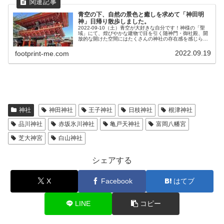
青空の下、自然の景色と癒しを求めて「神田明
神」日帰り散歩しました。
2022-09-10（土）青空が大好きな自分です！神様の「聖
域」にて、煌びやかな建物で目を引く随神門・御社殿、開
放的な開けた空間にはたくさんの神社の存在感を感じら
れ、気分は最高です。本当に居心地が良くて、自然の中に
いる感じなので、自然が好き...
2022.09.19
footprint-me.com
神社
神田神社
王子神社
日枝神社
根津神社
品川神社
赤坂氷川神社
亀戸天神社
富岡八幡宮
芝大神宮
白山神社
シェアする
X
Facebook
はてブ
LINE
コピー