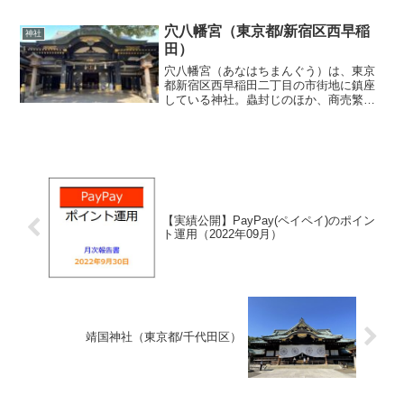
役(1083-1087)で源頼義・源義家父子に従
って戦った平武綱は河崎基家と称され、
穴八幡宮（東京都/新宿区西早稲
神社
基家の子...
田）
穴八幡宮（あなはちまんぐう）は、東京
都新宿区西早稲田二丁目の市街地に鎮座
している神社。蟲封じのほか、商売繁盛
や出世、開運に利益があるとされてい
る。また冬至の「一陽来復」（いちよう
らいふく）のお守りでも知られる。お守
りを受け取れる期間は毎年冬...
【実績公開】PayPay(ペイペイ)のポイン
ト運用（2022年09月）
靖国神社（東京都/千代田区）