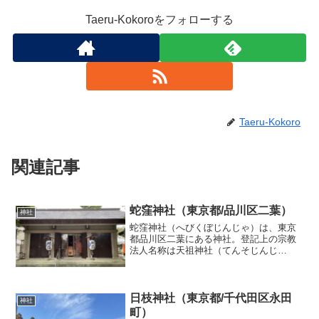
Taeru-Kokoroをフォローする
Taeru-Kokoro
関連記事
蛇窪神社（東京都/品川区二葉）
神社
蛇窪神社（へびくぼじんじゃ）は、東京
都品川区二葉にある神社。登記上の宗教
法人名称は天祖神社（てんそじんじ
ゃ）。2019年（令和元年）5月1日より別
称の蛇窪神社を通称表記へ格上げしてい
る。「東京の白蛇さま」としても親しま
れている神社です。蛇窪...
日枝神社（東京都/千代田区永田
神社
町）