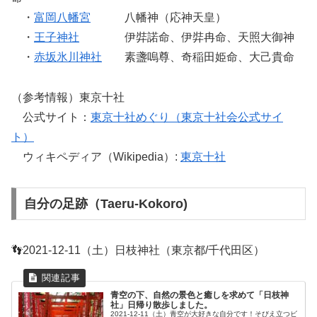
・
富岡八幡宮
八幡神（応神天皇）
・
王子神社
伊弉諾命、伊弉冉命、天照大御神
・
赤坂氷川神社
素盞嗚尊、奇稲田姫命、大己貴命
（参考情報）東京十社
公式サイト：
東京十社めぐり（東京十社会公式サイ
ト）
ウィキペディア（Wikipedia）:
東京十社
自分の足跡（Taeru-Kokoro)
👣2021-12-11（土）日枝神社（東京都/千代田区）
青空の下、自然の景色と癒しを求めて「日枝神
社」日帰り散歩しました。
2021-12-11（土）青空が大好きな自分です！そびえ立つビ