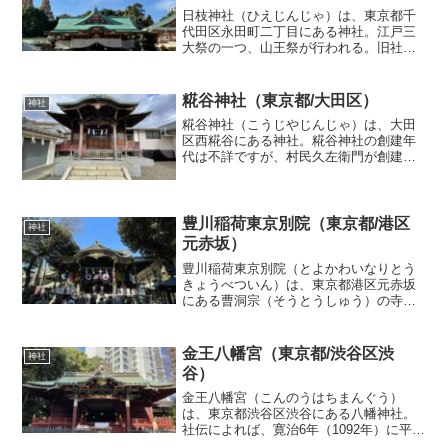
日枝神社（ひえじんじゃ）は、東京都千
代田区永田町二丁目にある神社。江戸三
大祭の一つ、山王祭が行われる。旧社格
は准勅祭社（東京十社）、官幣大社。大
山咋神（おおやまくいのかみ）を主祭神
とし、相殿に国常立神（くにのとこたち
糀谷神社（東京都/大田区）
神社
のかみ）、伊弉冉神（いざ...
糀谷神社（こうじやじんじゃ）は、大田
区西糀谷にある神社。糀谷神社の創建年
代は不詳ですが、村民久左衛門が創建し
たと伝わっているらしいです。天照皇大
神、豊受姫大神を主祭神として祀られて
いるそうです。糀谷神社（こうじやじん
じゃ）アクセス（公共交通...
豊川稲荷東京別院（東京都/港区
神社
元赤坂）
豊川稲荷東京別院（とよかわいなりとう
きょうべついん）は、東京都港区元赤坂
にある曹洞宗（そうとうしゅう）の寺
院。豊川稲荷 妙厳寺（愛知県豊川市）
の、唯一の直轄別院（飛び地境内）。一
般的に「稲荷」と呼ばれる場合、「狐を
金王八幡宮（東京都/渋谷区渋
神社
祀った神社」を想像するが、...
谷）
金王八幡宮（こんのうはちまんぐう）
は、東京都渋谷区渋谷にある八幡神社。
社伝によれば、寛治6年（1092年）に平武
綱によって創建。前九年の役・後三年の