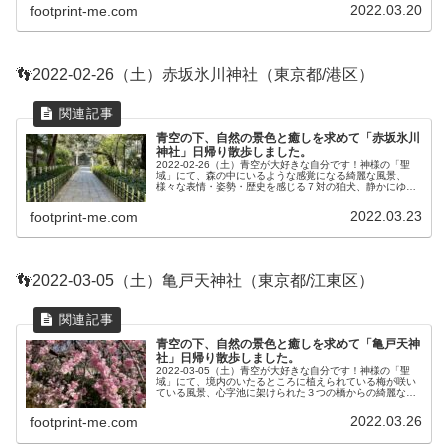
の中にいる感じなので、自...
2022.03.20
footprint-me.com
👣2022-02-26（土）赤坂氷川神社（東京都/港区）
青空の下、自然の景色と癒しを求めて「赤坂氷川
神社」日帰り散歩しました。
2022-02-26（土）青空が大好きな自分です！神様の「聖
域」にて、森の中にいるような感覚になる綺麗な風景、
様々な表情・姿勢・歴史を感じる７対の狛犬、静かにゆっ
たりと流れる時間を感じさせてくれる、気分は最高です。
本当に居心地が良くて、自然...
2022.03.23
footprint-me.com
👣2022-03-05（土）亀戸天神社（東京都/江東区）
青空の下、自然の景色と癒しを求めて「亀戸天神
社」日帰り散歩しました。
2022-03-05（土）青空が大好きな自分です！神様の「聖
域」にて、境内のいたるところに植えられている梅が咲い
ている風景、心字池に架けられた３つの橋からの綺麗な景
色、心を癒し清々しい気持ちにしてくれる、気分は最高で
す。本当に居心地が良くて...
2022.03.26
footprint-me.com