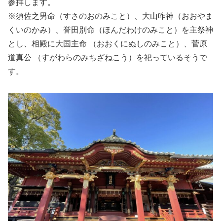
参拝します。
※須佐之男命（すさのおのみこと）、大山咋神（おおやま
くいのかみ）、誉田別命（ほんだわけのみこと）を主祭神
とし、相殿に大国主命 （おおくにぬしのみこと）、菅原
道真公 （すがわらのみちざねこう）を祀っているそうで
す。