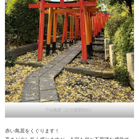
千本鳥居（乙女稲荷神社）
赤い鳥居をくぐります！