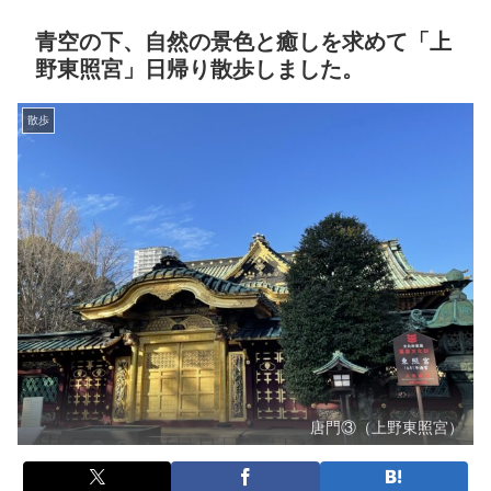
青空の下、自然の景色と癒しを求めて「上
野東照宮」日帰り散歩しました。
散歩
唐門③（上野東照宮）