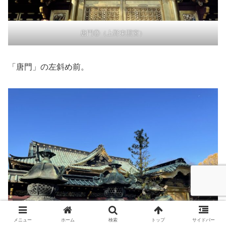
唐門②（上野東照宮）
「唐門」の左斜め前。
メニュー
ホーム
検索
トップ
サイドバー