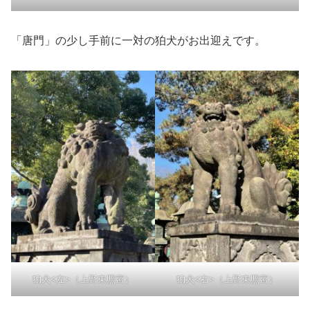
「唐門」の少し手前に一対の狛犬がお出迎えです。
狛犬<左>（上野東照宮）
狛犬<右>（上野東照宮）