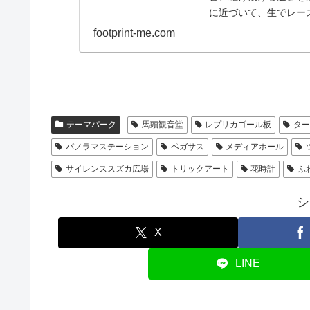
に近づいて、生でレー
最高です。緑の芝...
footprint-me.com
テーマパーク
馬頭観音堂
レプリカゴール板
タ
パノラマステーション
ペガサス
メディアホール
サイレンススズカ広場
トリックアート
花時計
ふ
シ
X
LINE