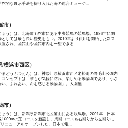
館的な展示手法を採り入れた海の総合ミュージ...
館市）
ょう）は、北海道函館市にある中央競馬の競馬場。1896年に開
としては最も長い歴史をもつ。2010年より供用を開始した新ス
置され、函館山や函館市内を一望できる...
県/横浜市西区）
やまどうぶつえん）は、神奈川県横浜市西区老松町の野毛山公園内
。コンセプトは「誰もが気軽に訪れ、楽しめる動物園であり、小さ
い、ふれあい、命を感じる動物園」。入園無...
潟市）
ょう）は、新潟県新潟市北区笹山にある競馬場。2001年、日本
1000mの芝コースを新設し、周回コースも右回りから左回りに
リニューアルオープンした。日本で唯...