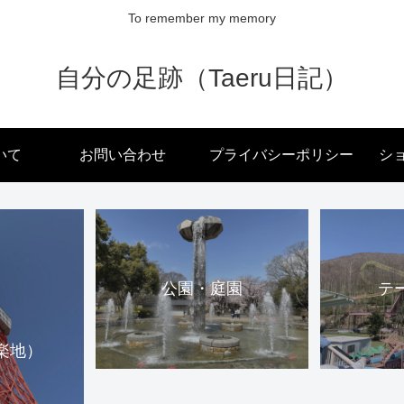
To remember my memory
自分の足跡（Taeru日記）
いて
お問い合わせ
プライバシーポリシー
ショ
公園・庭園
テ
楽地）