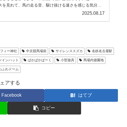
スを見れて、馬の走る音、駆け抜ける速さを感じる気分は
2025.08.17
ーフィー神社
中京競馬場前
サイレンススズカ
名鉄名古屋駅
ツインハット
ぱかぱかぱーく
小型遊具
馬場内遊園地
わふわドーム
ェアする
Facebook
はてブ
コピー