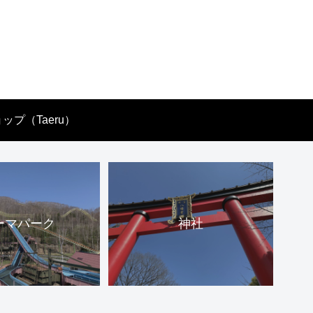
ップ（Taeru）
ーマパーク
神社