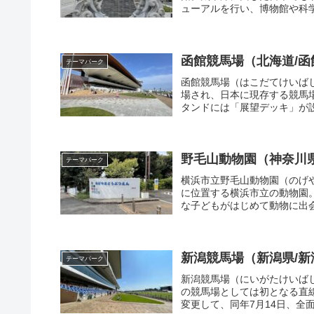
ューアルを行い、博物館や科学
函館競馬場（北海道/函
テーマパーク
函館競馬場（はこだてけいばじ
場され、日本に現存する競馬場
タンドには「展望デッキ」が設
野毛山動物園（神奈川
テーマパーク
横浜市立野毛山動物園（のげ
に位置する横浜市立の動物園
な子どもがはじめて動物に出会
新潟競馬場（新潟県/新
テーマパーク
新潟競馬場（にいがたけいばじ
の競馬場としては初となる直線
変更して、同年7月14日、全面