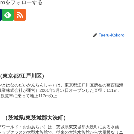
okoroをフォローする
Taeru-Kokoro
（東京都/江戸川区）
やとはなのだいかんらんしゃ）は、東京都江戸川区所在の葛西臨海
業株式会社が運営）2001年3月17日オープンした直径：111ｍ、
観覧車に乗って地上117mの上...
 （茨城県/東茨城郡大洗町）
アワールド・おおあらい）は、茨城県東茨城郡大洗町にある水族
トップクラスの大型水族館で、従来の大洗水族館から大規模なリニ