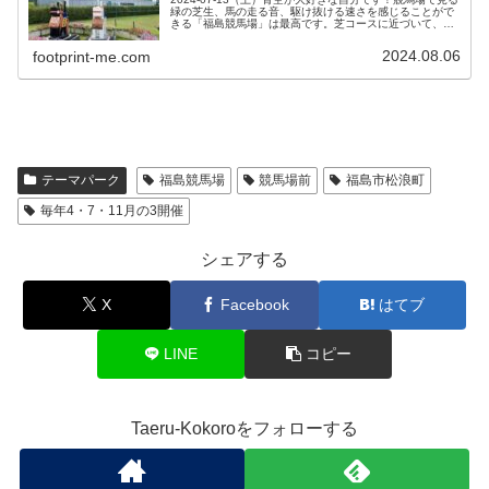
緑の芝生、馬の走る音、駆け抜ける速さを感じることがで
きる「福島競馬場」は最高です。芝コースに近づいて、生
でレースを見れて、馬の走る音、駆け抜ける速さを感じる
気分は最高です。緑の芝...
2024.08.06
footprint-me.com
テーマパーク
福島競馬場
競馬場前
福島市松浪町
毎年4・7・11月の3開催
シェアする
X
Facebook
はてブ
LINE
コピー
Taeru-Kokoroをフォローする