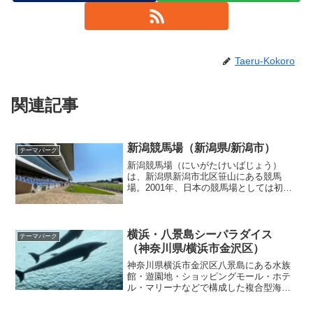
Taeru-Kokoro
関連記事
新潟競馬場（新潟県/新潟市）
テーマパーク
新潟競馬場（にいがたけいばじょう）
は、新潟県新潟市北区笹山にある競馬
場。2001年、日本の競馬場としては初と
なる直線1000mの芝コースを新設し、周
回コースも右回りから左回りに変更し
て、同年7月14日、全面リニューアルオー
プンした。日本で唯...
横浜・八景島シーパラダイス
テーマパーク
（神奈川県/横浜市金沢区）
神奈川県横浜市金沢区八景島にある水族
館・遊園地・ショッピングモール・ホテ
ル・マリーナなどで構成した複合型海洋
レジャー施設。水族館本館であるアクア
ミュージアム、イルカの展示を中心とし