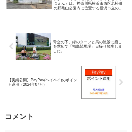
つえん）は、神奈川県横浜市西区老松町
の野毛山公園内に位置する横浜市立の動
物園。コンセプトは「誰もが気軽に訪
れ、楽しめる動物園であり、小さな子ど
もがはじめて動物に出会い、ふれあい、
命を感じる動物園」。入園無...
青空の下、緑のターフと馬の絶景に癒し
を求めて「福島競馬場」日帰り散歩しま
した。
【実績公開】PayPay(ペイペイ)のポイン
ト運用（2024年07月）
コメント