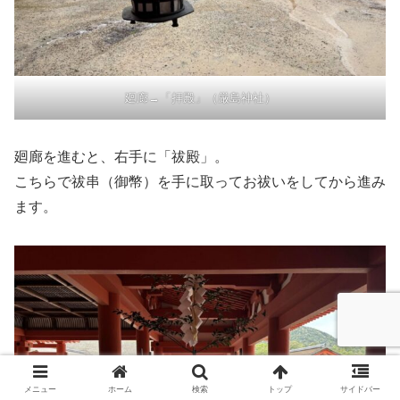
廻廊→「拝殿」（厳島神社）
廻廊を進むと、右手に「祓殿」。
こちらで祓串（御幣）を手に取ってお祓いをしてから進み
ます。
メニュー
ホーム
検索
トップ
サイドバー