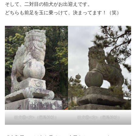
そして、二対目の狛犬がお出迎えです。
どちらも前足を玉に乗っけて、決まってます！（笑）
狛犬②<左>（厳島神社）
狛犬②<右>（厳島神社）