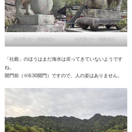
狛犬③<左>（厳島神社）
狛犬③<右>（厳島神社）
「社殿」のほうはまだ海水は戻ってきていないようです
ね。
開門前（※6:30開門）ですので、人の姿はありません。