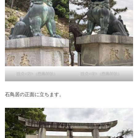
狛犬<左>（厳島神社）
狛犬<右>（厳島神社）
石鳥居の正面に立ちます。