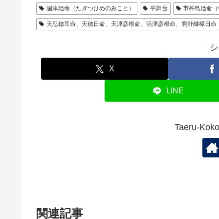
湍津姫命（たぎつひめのみこと）
平舞台
市杵島姫命（
天忍穂耳命、天穂日命、天津彦根命、活津彦根命、熊野櫞樟日命
シ
X
LINE
Taeru-K
関連記事