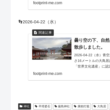
堪能でき...
footprint-me.com
👣2026-04-22（水）
曇り空の下、自然
散歩しました。
2026-04-22（
さ16メートルの大鳥
「世界文化遺産」に認
本当の自然...
footprint-me.com
神社
卒塔婆石
厳島神社
康頼灯籠
大鳥居