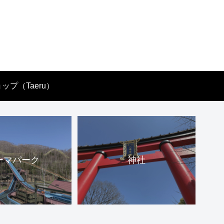
ップ（Taeru）
ーマパーク
神社