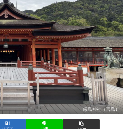
厳島神社（宮島）
はてブ
LINE
コピー