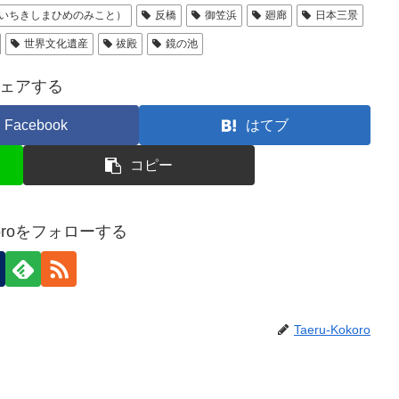
いちきしまひめのみこと）
反橋
御笠浜
廻廊
日本三景
世界文化遺産
祓殿
鏡の池
ェアする
Facebook
はてブ
コピー
okoroをフォローする
Taeru-Kokoro