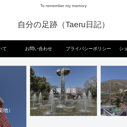
To remember my memory
自分の足跡（Taeru日記）
いて
お問い合わせ
プライバシーポリシー
ショ
公園・庭園
テ
楽地）