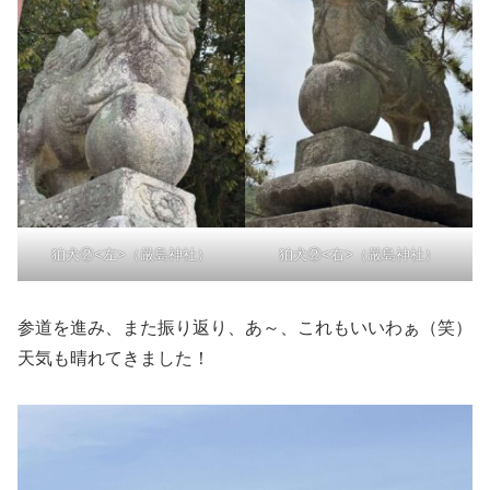
狛犬②<左>（厳島神社）
狛犬②<右>（厳島神社）
参道を進み、また振り返り、あ～、これもいいわぁ（笑）
天気も晴れてきました！