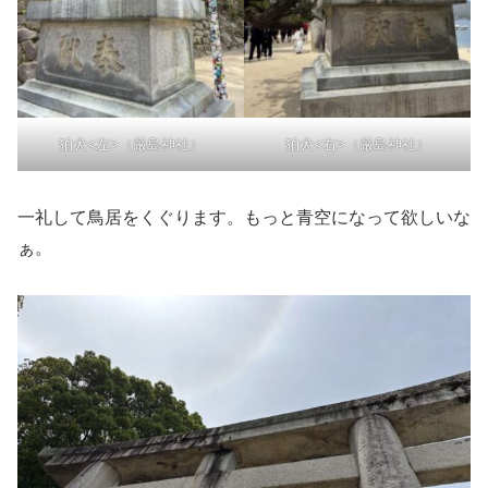
狛犬<左>（厳島神社）
狛犬<右>（厳島神社）
一礼して鳥居をくぐります。もっと青空になって欲しいな
ぁ。