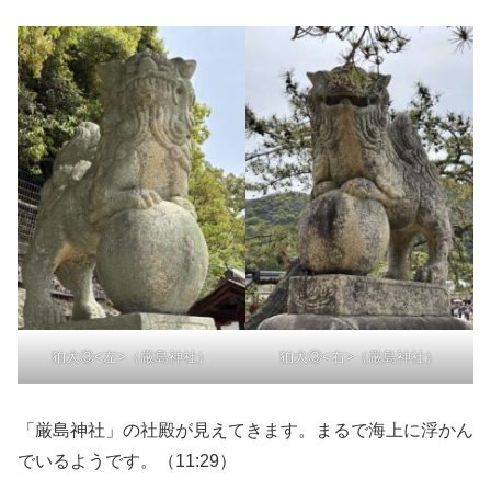
狛犬③<左>（厳島神社）
狛犬③<右>（厳島神社）
「厳島神社」の社殿が見えてきます。まるで海上に浮かん
でいるようです。（11:29）