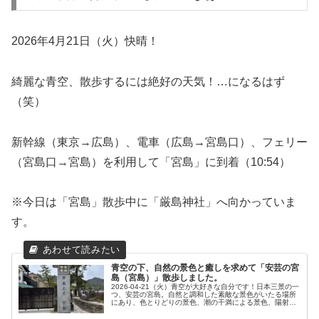
2026年4月21日（火）快晴！
綺麗な青空、散歩するには絶好の天気！…になるはず
（笑）
新幹線（東京→広島）、電車（広島→宮島口）、フェリー
（宮島口→宮島）を利用して「宮島」に到着（10:54）
※今日は「宮島」散歩中に「厳島神社」へ向かっていま
す。
青空の下、自然の景色と癒しを求めて「安芸の宮
島（宮島）」散歩しました。
2026-04-21（火）青空が大好きな自分です！日本三景の一
つ、安芸の宮島。自然と調和した素敵な景色がいたる場所
にあり、色とりどりの景色、潮の干満による景色、陽射し
による景色を五感で感じる気分は最高です。本当の自然の
中で、心が奪われるよう...