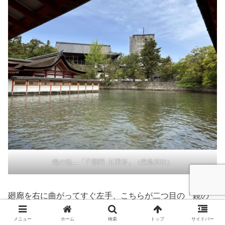
鏡の池→「千畳閣･五重塔」（厳島神社）
廻廊を右に曲がってすぐ左手、こちらが二つ目の「鏡の
池」らしいです。（今は鏡には見えません。）
メニュー
ホーム
検索
トップ
サイドバー