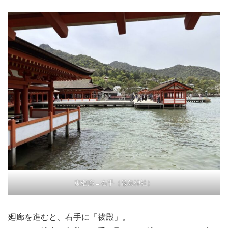
東廻廊→右手（厳島神社）
廻廊を進むと、右手に「祓殿」。