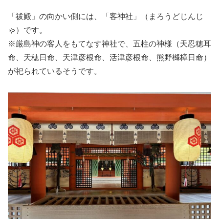
「祓殿」の向かい側には、「客神社」（まろうどじんじ
ゃ）です。
※厳島神の客人をもてなす神社で、五柱の神様（天忍穂耳
命、天穂日命、天津彦根命、活津彦根命、熊野櫞樟日命）
が祀られているそうです。