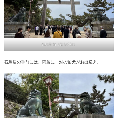
石鳥居 前（厳島神社）
石鳥居の手前には、両脇に一対の狛犬がお出迎え。