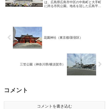
は、広島県広島市中区の中島町と大手町
に跨る市民公園。地名を冠した広島平和
記念公園、もしくは単に平和公園とも通
称される。公園の北側の原爆ドームがあ
るあたりは、相生通りを挟んで広島市中
央公園（旧広島市民球場跡...
花園神社（東京都/新宿区）
三笠公園（神奈川県/横須賀市）
コメント
コメントを書き込む