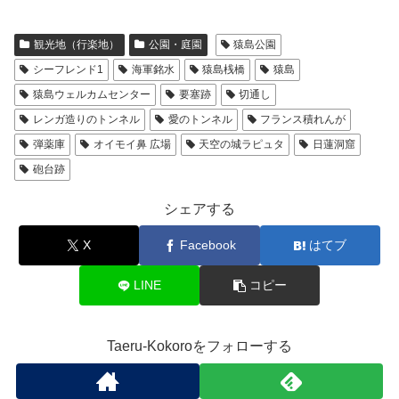
観光地（行楽地）
公園・庭園
猿島公園
シーフレンド1
海軍銘水
猿島桟橋
猿島
猿島ウェルカムセンター
要塞跡
切通し
レンガ造りのトンネル
愛のトンネル
フランス積れんが
弾薬庫
オイモイ鼻 広場
天空の城ラピュタ
日蓮洞窟
砲台跡
シェアする
X
Facebook
はてブ
LINE
コピー
Taeru-Kokoroをフォローする