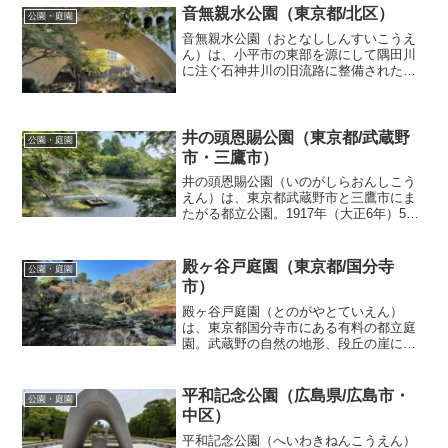
ーマは「水と光と音」...
音無親水公園（東京都/北区）
公園・庭園
音無親水公園（おとなししんすいこうえ
ん）は、小平市の東部を源にして隅田川
に注ぐ石神井川の旧流路に整備された公
園です。また、音無親水公園は、全国の
都市公園の模範たる公園として“日本の都
市公園100選”に選ばれています。音無親
水公園（おとなしし...
井の頭恩賜公園（東京都/武蔵野
公園・庭園
市・三鷹市）
井の頭恩賜公園（いのがしらおんしこう
えん）は、東京都武蔵野市と三鷹市にま
たがる都立公園。1917年（大正6年）5月
1日に日本で最初の恩賜公園（※）、最初
の郊外公園として開園して2017年に開園
100周年を迎えました。三宝寺池（石神井
殿ヶ谷戸庭園（東京都/国分寺
公園・庭園
公園）お...
市）
殿ヶ谷戸庭園（とのがやとていえん）
は、東京都国分寺市にある有料の都立庭
園。武蔵野の自然の地形、段丘の崖にで
きた谷を巧みに利用した「回遊式林泉庭
園」。崖の上の明るい芝生地と崖下の湧
水池、樹林で雰囲気が一変する造園手法
平和記念公園（広島県/広島市・
公園・庭園
がみどころのひとつです。ま...
中区）
平和記念公園（へいわきねんこうえん）