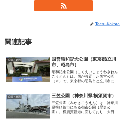
Taeru-Kokoro
関連記事
国営昭和記念公園（東京都/立川
公園・庭園
市、昭島市）
昭和記念公園（こくえいしょうわきねん
こうえん）は、国が設置した国営公園
（※）で、東京都の昭島市と立川市にま
たがって位置しています。（1983年（昭
和58年）10月26日に開園）みどりの文化
ゾーンや展示施設のエリア、水鳥の池の
三笠公園（神奈川県/横須賀市）
公園・庭園
周辺エリア、こど...
三笠公園（みかさこうえん）は、神奈川
県横須賀市にある都市公園（歴史公
園）。横須賀新港に面しており、大日本
帝国海軍の戦艦「三笠」が保存・公開さ
れている。「日本の都市公園100選」「日
本の歴史公園100選」に選ばれており、テ