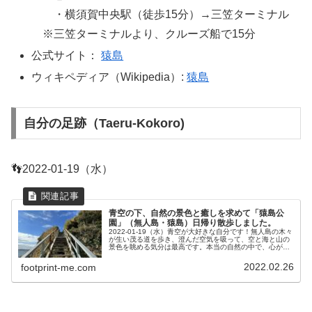
・横須賀中央駅（徒歩15分）→三笠ターミナル
※三笠ターミナルより、クルーズ船で15分
公式サイト：
猿島
ウィキペディア（Wikipedia）:
猿島
自分の足跡（Taeru-Kokoro)
👣2022-01-19（水）
青空の下、自然の景色と癒しを求めて「猿島公
園」（無人島・猿島）日帰り散歩しました。
2022-01-19（水）青空が大好きな自分です！無人島の木々
が生い茂る道を歩き、澄んだ空気を吸って、空と海と山の
景色を眺める気分は最高です。本当の自然の中で、心が奪
われるような空間や歴史を感じることができます。自然が
好きで癒しを求めている...
2022.02.26
footprint-me.com