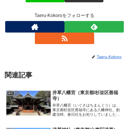
Taeru-Kokoroをフォローする
Taeru-Kokoro
関連記事
井草八幡宮（東京都/杉並区善福
神社
寺）
井草八幡宮（いぐさはちまんぐう）は、
東京都杉並区善福寺にある八幡神社。創
建当時、春日社をお祀りしていました
が、源頼朝公が奥州藤原泰衡征伐の際に
戦勝祈願をして立ち寄ったと伝わってお
り、それ以来八幡宮を奉斎するようにな