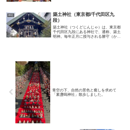
お祀りしている。境内末社として「お穴
さま」がお祀りされ、神社の土地をお守
りしている。（必ず...
築土神社（東京都/千代田区九
神社
段）
築土神社（つくどじんじゃ）は、東京都
千代田区九段にある神社で、通称、築土
明神。毎年正月に授与される勝守（かち
まもり）は有名。創建時の祭神・平将門
に因み、武勇長久の神社として親しま
れ、千代田区北の丸公園にある日本武道
館の氏神でもある。天津彦火...
青空の下、自然の景色と癒しを求めて
「素盞嗚神社」散歩しました。