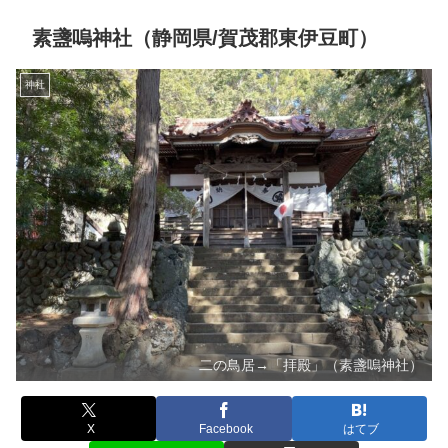
素盞嗚神社（静岡県/賀茂郡東伊豆町）
神社
二の鳥居→「拝殿」（素盞嗚神社）
X
Facebook
はてブ