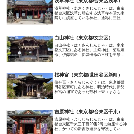
浅草神社（東京都/台東区浅草）
神社
りました。三年に一度、素晴...
浅草神社（あさくさじんじゃ）は、東京
都台東区浅草に所在する浅草寺本堂の東
隣りに鎮座している神社。通称に三社権
現（さんじゃごんげん）、三社様（さん
じゃさま）。5月例大祭は三社祭という。
浅草寺の創建に関わった土師真中知（は
じのまなかち）、檜前浜...
白山神社（東京都/文京区）
神社
白山神社（はくさんじんじゃ）は、東京
都文京区にある神社。主祭神は、菊理姫
命、伊弉諾命、伊弉冊命の三柱を主祭神
としてお祀りしています。毎年6月の中旬
に文京花の五大まつりのひとつ「文京あ
じさいまつり」が開催され、境内や隣接
する白山公園では、約3...
桜神宮（東京都/世田谷区新町）
神社
桜神宮（さくらじんぐう）は、東京都世
田谷区新町にある神社。明治時代に伊勢
神宮の禰宜であった芳村正秉（まさも
ち）という人物が「神社の神官は人を教
え導いてはならない」という当時の明治
政府方針に危機感を抱き、神代より受け
継がれた古式神道を人々に対...
吉原神社（東京都/台東区千束）
神社
吉原神社（よしわらじんじゃ）は、東京
都台東区千束三丁目20番2号に鎮座する神
社。かつての新吉原遊廓を守護していた
氏神様であり、計6つの神さま（神社）を