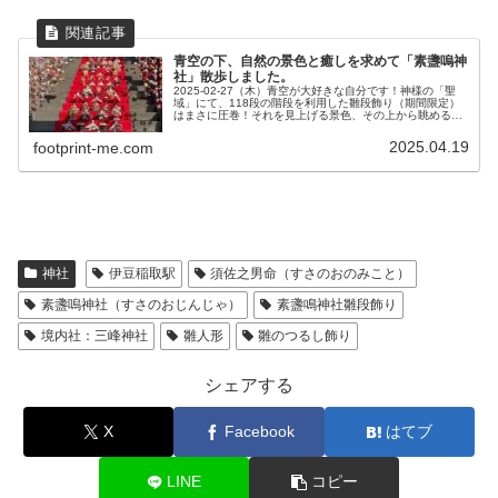
青空の下、自然の景色と癒しを求めて「素盞嗚神
社」散歩しました。
2025-02-27（木）青空が大好きな自分です！神様の「聖
域」にて、118段の階段を利用した雛段飾り（期間限定）
はまさに圧巻！それを見上げる景色、その上から眺める景
色に気分は最高です。本当の自然の中で、心が奪われるよ
うな空間と感動を感じる...
2025.04.19
footprint-me.com
神社
伊豆稲取駅
須佐之男命（すさのおのみこと）
素盞嗚神社（すさのおじんじゃ）
素盞鳴神社雛段飾り
境内社：三峰神社
雛人形
雛のつるし飾り
シェアする
X
Facebook
はてブ
LINE
コピー