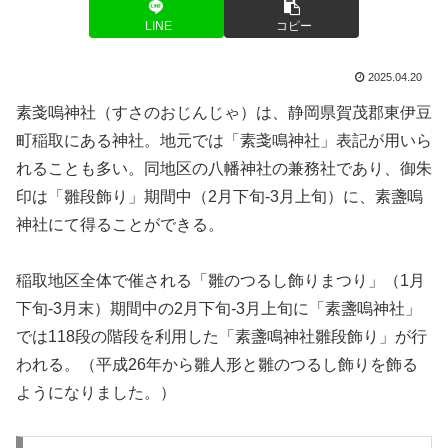
LINE
コピー
2025.04.20
素戔嗚神社（すさのおじんじゃ）は、静岡県賀茂郡東伊豆
町稲取にある神社。地元では「素戔鳴神社」表記が用いら
れることも多い。同地区の八幡神社の兼務社であり、御朱
印は「雛段飾り」期間中（2月下旬-3月上旬）に、素盞嗚
神社にて得ることができる。
稲取地区全体で催される「雛のつるし飾りまつり」（1月
下旬-3月末）期間中の2月下旬-3月上旬に「素盞嗚神社」
では118段の階段を利用した「素盞鳴神社雛段飾り」が行
われる。（平成26年から雛人形と雛のつるし飾りを飾る
ようになりました。）