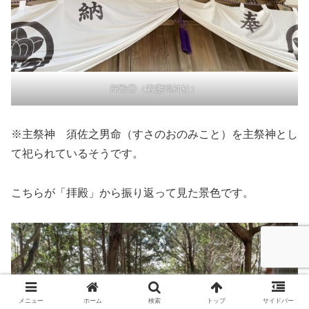
拝殿②（素盞嗚神社）
※主祭神 須佐之男命（すさのおのみこと）を主祭神とし
て祀られているそうです。
こちらが「拝殿」から振り返って見た景色です。
メニュー
ホーム
検索
トップ
サイドバー