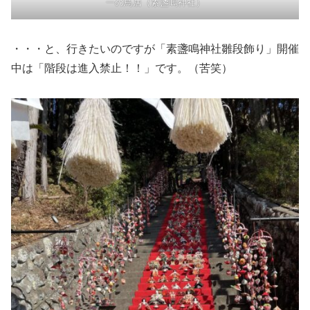
一の鳥居（素盞嗚神社）
・・・と、行きたいのですが「素盞鳴神社雛段飾り」開催
中は「階段は進入禁止！！」です。（苦笑）