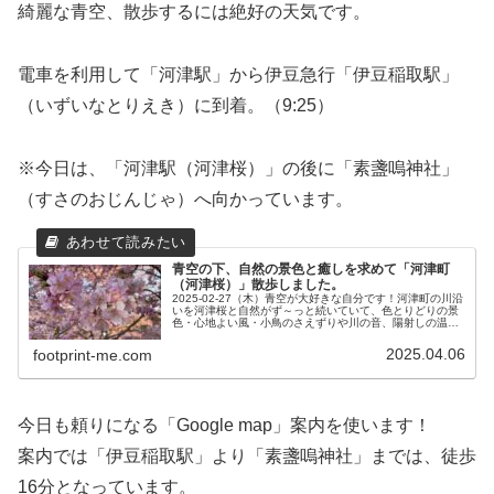
綺麗な青空、散歩するには絶好の天気です。
電車を利用して「河津駅」から伊豆急行「伊豆稲取駅」
（いずいなとりえき）に到着。（9:25）
※今日は、「河津駅（河津桜）」の後に「素盞嗚神社」
（すさのおじんじゃ）へ向かっています。
青空の下、自然の景色と癒しを求めて「河津町
（河津桜）」散歩しました。
2025-02-27（木）青空が大好きな自分です！河津町の川沿
いを河津桜と自然がず～っと続いていて、色とりどりの景
色・心地よい風・小鳥のさえずりや川の音、陽射しの温も
りを五感で感じる気分は最高です。本当の自然の中で、心
が奪われるような空間と...
2025.04.06
footprint-me.com
今日も頼りになる「Google map」案内を使います！
案内では「伊豆稲取駅」より「素盞嗚神社」までは、徒歩
16分となっています。