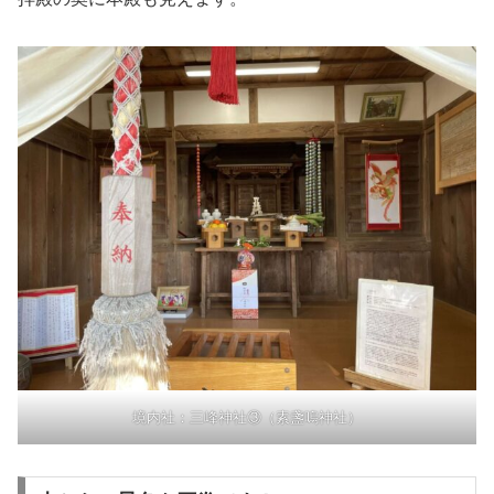
境内社：三峰神社③（素盞嗚神社）