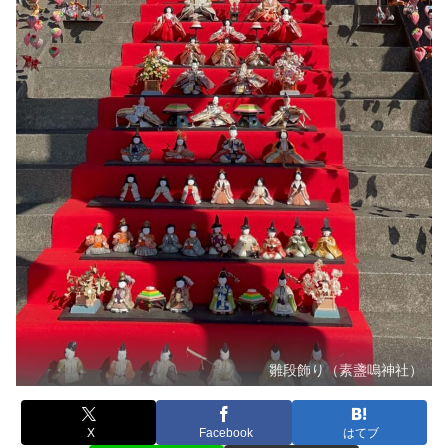
雛段飾り（素盞嗚神社）
X
Facebook
はてブ