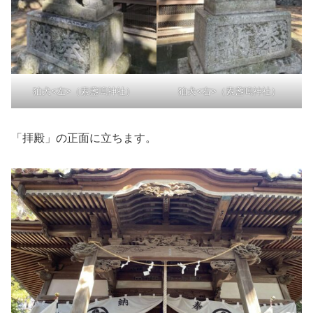
狛犬<左>（素盞嗚神社）
狛犬<右>（素盞嗚神社）
「拝殿」の正面に立ちます。