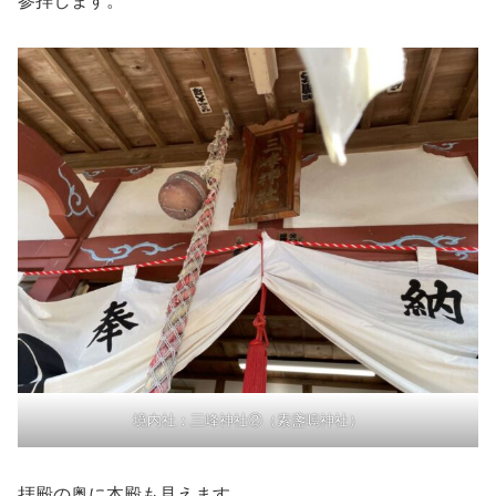
参拝します。
境内社：三峰神社②（素盞嗚神社）
拝殿の奥に本殿も見えます。