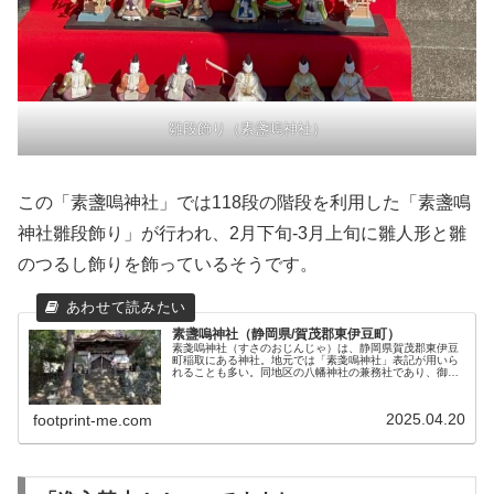
雛段飾り（素盞嗚神社）
この「素盞嗚神社」では118段の階段を利用した「素盞鳴
神社雛段飾り」が行われ、2月下旬-3月上旬に雛人形と雛
のつるし飾りを飾っているそうです。
素盞嗚神社（静岡県/賀茂郡東伊豆町）
素戔嗚神社（すさのおじんじゃ）は、静岡県賀茂郡東伊豆
町稲取にある神社。地元では「素戔鳴神社」表記が用いら
れることも多い。同地区の八幡神社の兼務社であり、御朱
印は「雛段飾り」期間中（2月下旬-3月上旬）に、素盞嗚神
社にて得ることができる。稲取...
2025.04.20
footprint-me.com