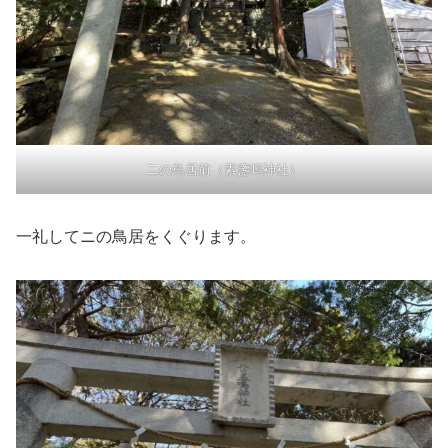
二の鳥居前（素盞嗚神社）
一礼してニの鳥居をくぐります。