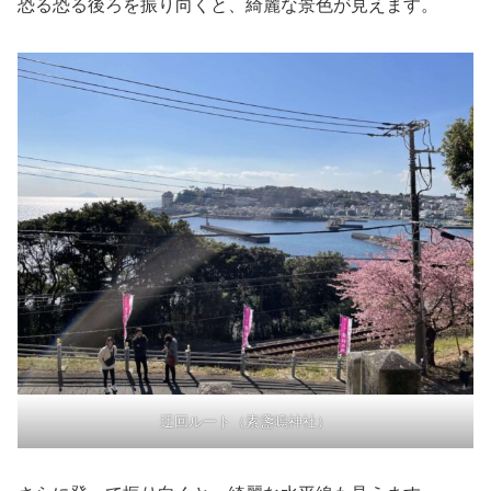
恐る恐る後ろを振り向くと、綺麗な景色が見えます。
迂回ルート（素盞嗚神社）