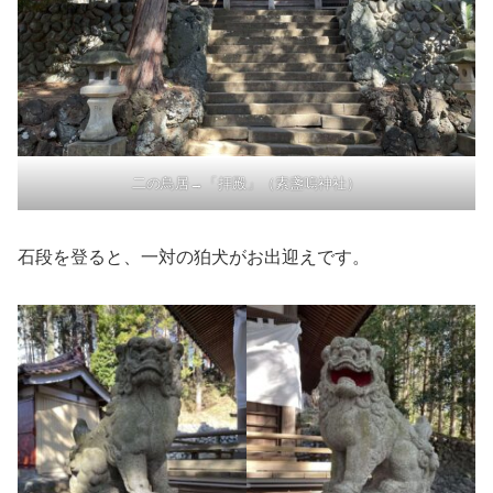
二の鳥居→「拝殿」（素盞嗚神社）
石段を登ると、一対の狛犬がお出迎えです。