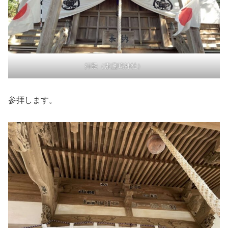
拝殿（素盞嗚神社）
参拝します。