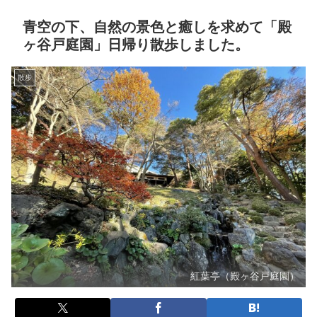
青空の下、自然の景色と癒しを求めて「殿
ヶ谷戸庭園」日帰り散歩しました。
散歩
紅葉亭（殿ヶ谷戸庭園）