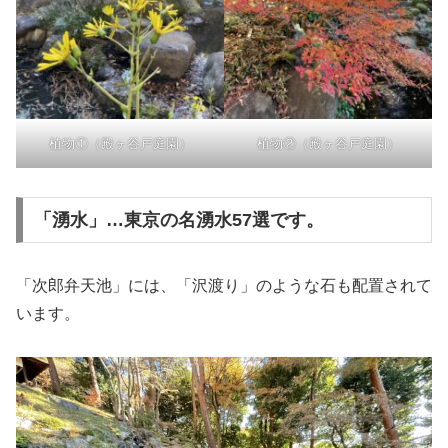
植物①（殿ヶ谷戸庭園）
植物②（殿ヶ谷戸庭園）
「湧水」…東京の名湧水57選です。
「次郎弁天池」には、「沢渡り」のような石も配置されて
います。