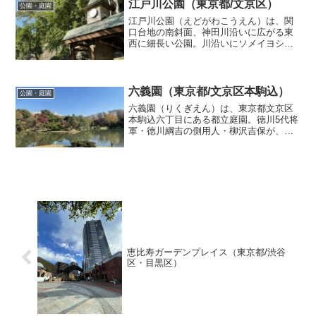
日には遠く丹沢の山並みや富士山を見る
江戸川公園（東京都/文京区）
公園・庭園
ことができます。67...
江戸川公園（えどがわこうえん）は、関
口台地の南斜面、神田川沿いに広がる東
西に細長い公園。川沿いにソメイヨシノ
が植えられており、春は多くの花見客で
賑わいます。藤棚のあるテラスや重量感
のある石が配されている御影石の広場、
西洋風の山小屋をイメージ...
六義園（東京都/文京区本駒込）
公園・庭園
六義園（りくぎえん）は、東京都文京区
本駒込六丁目にある都立庭園。徳川5代将
軍・徳川綱吉の側用人・柳沢吉保が、自
らの下屋敷として造営した大名庭園であ
る。六義園は、ツツジの花や庭園入口近
くにある枝垂桜が有名で、枝垂桜の最盛
期と紅葉の最盛期にはラ...
恵比寿ガーデンプレイス（東京都/渋谷
区・目黒区）