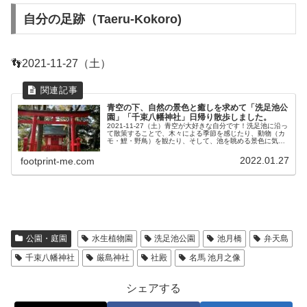
自分の足跡（Taeru-Kokoro)
👣2021-11-27（土）
青空の下、自然の景色と癒しを求めて「洗足池公
園」「千束八幡神社」日帰り散歩しました。
2021-11-27（土）青空が大好きな自分です！洗足池に沿っ
て散策することで、木々による季節を感じたり、動物（カ
モ・鯉・野鳥）を観たり、そして、池を眺める景色に気分
は最高です。本当に自然の中にいる感じなので、自然が好
きで癒しを求めている人...
2022.01.27
footprint-me.com
公園・庭園
水生植物園
洗足池公園
池月橋
弁天島
千束八幡神社
厳島神社
社殿
名馬 池月之像
シェアする