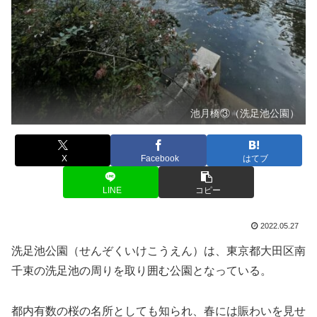
池月橋③（洗足池公園）
X
Facebook
はてブ
LINE
コピー
2022.05.27
洗足池公園（せんぞくいけこうえん）は、東京都大田区南
千束の洗足池の周りを取り囲む公園となっている。
都内有数の桜の名所としても知られ、春には賑わいを見せ