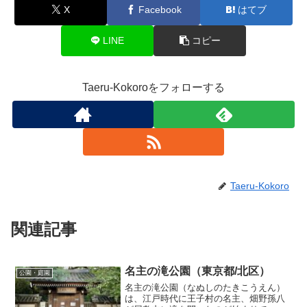
X
Facebook
はてブ
LINE
コピー
Taeru-Kokoroをフォローする
Taeru-Kokoro
関連記事
名主の滝公園（東京都/北区）
公園・庭園
名主の滝公園（なぬしのたきこうえん）
は、江戸時代に王子村の名主、畑野孫八