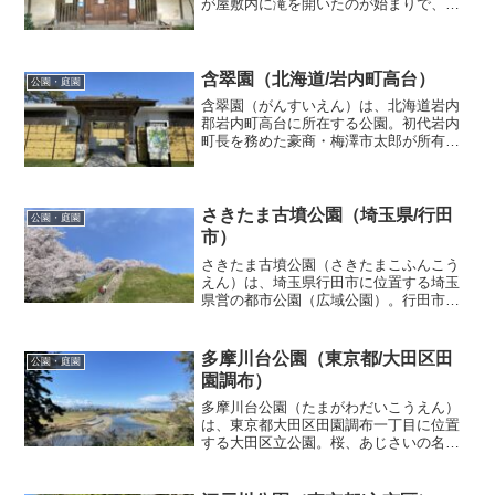
が屋敷内に滝を開いたのが始まりで、名
前の「名主」はそこに由来する。園内は
回遊式庭園となっており、男滝（おだ
き）、女滝（めだき）、独鈷の滝（どっ
このたき）、湧玉の滝（ゆう...
含翠園（北海道/岩内町高台）
公園・庭園
含翠園（がんすいえん）は、北海道岩内
郡岩内町高台に所在する公園。初代岩内
町長を務めた豪商・梅澤市太郎が所有し
た別荘の一つで、1920(大正9)年ごろに建
設された書院造・平屋の家屋と1904(明治
37)年から1914(大正3)年ごろにかけて造...
さきたま古墳公園（埼玉県/行田
公園・庭園
市）
さきたま古墳公園（さきたまこふんこう
えん）は、埼玉県行田市に位置する埼玉
県営の都市公園（広域公園）。行田市埼
玉（さきたま）が埼玉県名発祥の地と言
われ、「さきたま史跡の博物館」の前に
は「埼玉県名発祥之碑」という石碑が立
多摩川台公園（東京都/大田区田
公園・庭園
っています。さきたま古墳...
園調布）
多摩川台公園（たまがわだいこうえん）
は、東京都大田区田園調布一丁目に位置
する大田区立公園。桜、あじさいの名所
で、公園は多摩川に沿う丘陵地に約750メ
ートルにわたって展開しており、晴れた