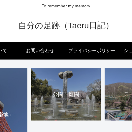
To remember my memory
自分の足跡（Taeru日記）
いて
お問い合わせ
プライバシーポリシー
ショ
公園・庭園
テ
楽地）