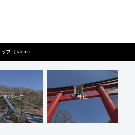
ップ（Taeru）
ーマパーク
神社