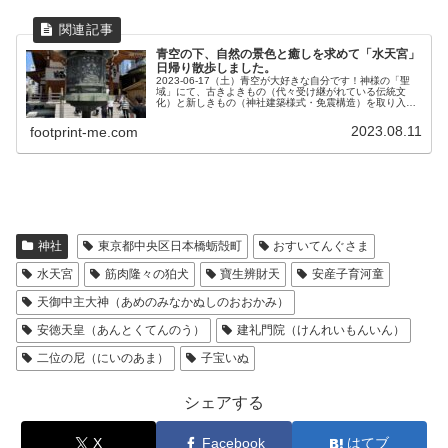
青空の下、自然の景色と癒しを求めて「水天宮」
日帰り散歩しました。
2023-06-17（土）青空が大好きな自分です！神様の「聖
域」にて、古きよきもの（代々受け継がれている伝統文
化）と新しきもの（神社建築様式・免震構造）を取り入れ
た、時代に即した社殿を目の当たりにできて、気分は最高
です。本当に居心地が良くて...
2023.08.11
footprint-me.com
神社
東京都中央区日本橋蛎殻町
おすいてんぐさま
水天宮
筋肉隆々の狛犬
寶生辨財天
安産子育河童
天御中主大神（あめのみなかぬしのおおかみ）
安徳天皇（あんとくてんのう）
建礼門院（けんれいもんいん）
二位の尼（にいのあま）
子宝いぬ
シェアする
X
Facebook
はてブ