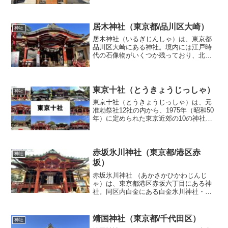
目・上池袋1丁目）の鎮守さまで、鎌倉時
代末の元亨年間（1321～4）に、領主の豊
島氏が伊勢の皇大神宮の神さまをお迎え
してお祀りした...
居木神社（東京都/品川区大崎）
神社
居木神社（いるぎじんしゃ）は、東京都
品川区大崎にある神社。境内には江戸時
代の石像物がいくつか残っており、北側
参道の鳥居と末社御手洗の鉢は、いずれ
も寛政4年（1792）に奉納されたもの。ま
た、境内末社の厳島神社は品川区指定有
形文化財に指定され...
東京十社（とうきょうじっしゃ）
神社
東京十社（とうきょうじっしゃ）は、元
准勅祭社12社の内から、1975年（昭和50
年）に定められた東京近郊の10の神社の
こと。東京十社（とうきょうじっし
ゃ） （社名） （主祭神） ・
根津神社 須佐之男命、大山咋
命、誉田別命 ・芝大...
赤坂氷川神社（東京都/港区赤
神社
坂）
赤坂氷川神社 （あかさかひかわじんじ
ゃ）は、東京都港区赤坂六丁目にある神
社。同区内白金にある白金氷川神社・元
麻布にある麻布氷川神社と区別するため
赤坂氷川神社とも称される。元准勅祭社
として東京十社のひとつでもある。鎮座
靖国神社（東京都/千代田区）
神社
より一千年余、「厄除」「...