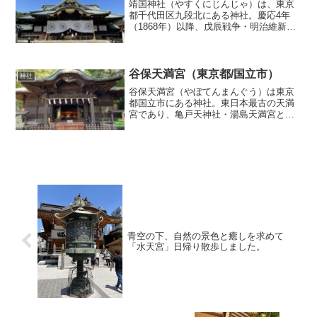
靖国神社（やすくにじんじゃ）は、東京
都千代田区九段北にある神社。慶応4年
（1868年）以降、戊辰戦争・明治維新期
の戦没者を慰霊、顕彰する動きが活発に
なり、そのための施設である招魂社創立
の動きが各地で起きた。それらを背景に
明治天皇の勅令によっ...
谷保天満宮（東京都/国立市）
神社
谷保天満宮（やぼてんまんぐう）は東京
都国立市にある神社。東日本最古の天満
宮であり、亀戸天神社・湯島天満宮と合
わせて関東三大天神と呼ばれる。甲州街
道沿いにあり、社伝によると903年（延喜
3年）に学問の神・菅原道真の三男・道武
が、父を祀る廟を建...
青空の下、自然の景色と癒しを求めて
「水天宮」日帰り散歩しました。