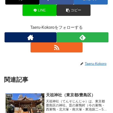
LINE
コピー
Taeru-Kokoroをフォローする
Taeru-Kokoro
関連記事
天祖神社（東京都/豊島区）
神社
天祖神社（てんそじんじゃ）は、東京都
豊島区の神社。昔の巣鴨村（今の巣鴨・
西巣鴨・北大塚・南大塚・東池袋二～5丁