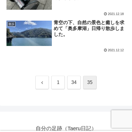
2021.12.18
青空の下、自然の景色と癒しを求
散歩
めて「奥多摩湖」日帰り散歩しま
した。
2021.12.12
前
1
34
35
へ
自分の足跡（Taeru日記）